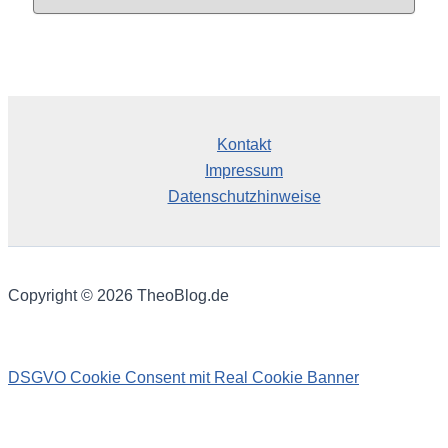
r
c
h
i
v
Kontakt
Impressum
Datenschutzhinweise
Copyright © 2026 TheoBlog.de
DSGVO Cookie Consent mit Real Cookie Banner