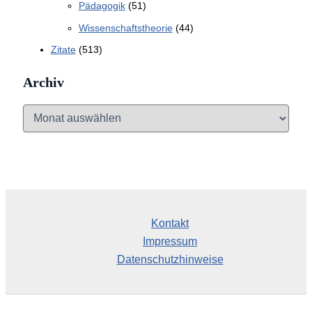
Pädagogik
(51)
Wissenschaftstheorie
(44)
Zitate
(513)
Archiv
A
r
c
h
i
v
Kontakt
Impressum
Datenschutzhinweise