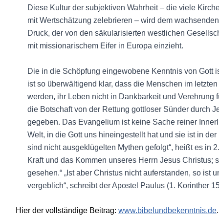
Diese Kultur der subjektiven Wahrheit – die viele Ki
mit Wertschätzung zelebrieren – wird dem wachsenden
Druck, der von den säkularisierten westlichen Gesellsc
mit missionarischem Eifer in Europa einzieht.
Die in die Schöpfung eingewobene Kenntnis von Gott ist
ist so überwältigend klar, dass die Menschen im letzte
werden, ihr Leben nicht in Dankbarkeit und Verehrung f
die Botschaft von der Rettung gottloser Sünder durch Je
gegeben. Das Evangelium ist keine Sache reiner Innerli
Welt, in die Gott uns hineingestellt hat und sie ist in de
sind nicht ausgeklügelten Mythen gefolgt“, heißt es in 2
Kraft und das Kommen unseres Herrn Jesus Christus; so
gesehen.“ „Ist aber Christus nicht auferstanden, so ist 
vergeblich“, schreibt der Apostel Paulus (1. Korinther 15
Hier der vollständige Beitrag:
www.bibelundbekenntnis.de
.