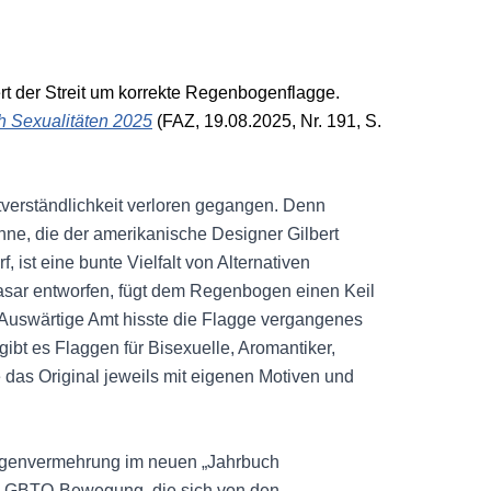
t der Streit um korrekte Regenbogenflagge.
h Sexualitäten 2025
(FAZ, 19.08.2025, Nr. 191, S.
tverständlichkeit verloren gegangen. Denn
ne, die der amerikanische Designer Gilbert
st eine bunte Vielfalt von Alternativen
uasar entworfen, fügt dem Regenbogen einen Keil
 Auswärtige Amt hisste die Flagge vergangenes
bt es Flaggen für Bisexuelle, Aromantiker,
 das Original jeweils mit eigenen Motiven und
aggenvermehrung im neuen „Jahrbuch
r LGBTQ-Bewegung, die sich von den