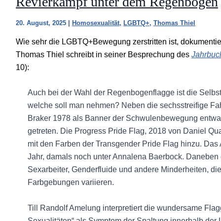
Revierkampf unter dem Regenbogen
20. August, 2025
|
Homosexualität
,
LGBTQ+
,
Thomas Thiel
Wie sehr die LGBTQ+Bewegung zerstritten ist, dokumentier
Thomas Thiel schreibt in seiner Besprechung des
Jahrbuc
10):
Auch bei der Wahl der Regenbogenflagge ist die Selbs
welche soll man nehmen? Neben die sechsstreifige Fah
Braker 1978 als Banner der Schwulenbewegung entwarf, i
getreten. Die Progress Pride Flag, 2018 von Daniel Q
mit den Farben der Transgender Pride Flag hinzu. Das
Jahr, damals noch unter Annalena Baerbock. Daneben gi
Sexarbeiter, Genderfluide und andere Minderheiten, die
Farbgebungen variieren.
Till Randolf Amelung interpretiert die wundersame Fl
Sexualitäten“ als Symptom der Spaltung innerhalb de