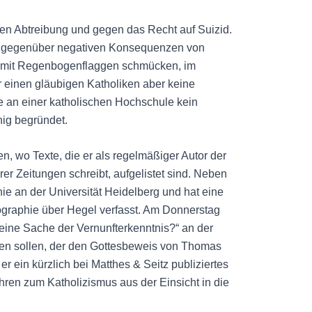
gen Abtreibung und gegen das Recht auf Suizid.
rger gegenüber negativen Konsequenzen von
ch mit Regenbogenflaggen schmücken, im
ür einen gläubigen Katholiken aber keine
e an einer katholischen Hochschule kein
nig begründet.
, wo Texte, die er als regelmäßiger Autor der
r Zeitungen schreibt, aufgelistet sind. Neben
phie an der Universität Heidelberg und hat eine
iographie über Hegel verfasst. Am Donnerstag
z eine Sache der Vernunfterkenntnis?“ an der
ten sollen, der den Gottesbeweis von Thomas
r ein kürzlich bei Matthes & Seitz publiziertes
ahren zum Katholizismus aus der Einsicht in die