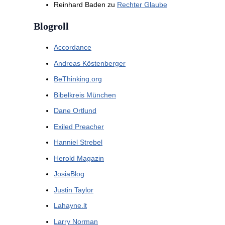
Reinhard Baden
zu
Rechter Glaube
Blogroll
Accordance
Andreas Köstenberger
BeThinking.org
Bibelkreis München
Dane Ortlund
Exiled Preacher
Hanniel Strebel
Herold Magazin
JosiaBlog
Justin Taylor
Lahayne.lt
Larry Norman