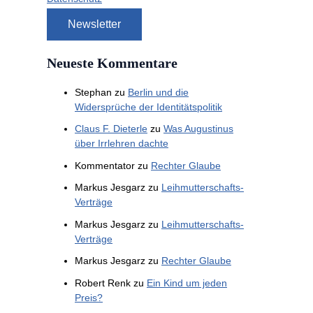
Neueste Kommentare
Stephan
zu
Berlin und die
Widersprüche der Identitätspolitik
Claus F. Dieterle
zu
Was Augustinus
über Irrlehren dachte
Kommentator
zu
Rechter Glaube
Markus Jesgarz
zu
Leihmutterschafts-
Verträge
Markus Jesgarz
zu
Leihmutterschafts-
Verträge
Markus Jesgarz
zu
Rechter Glaube
Robert Renk
zu
Ein Kind um jeden
Preis?