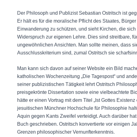
Der Philosoph und Publizist Sebastian Ostritsch ist ge
Er hält es für die moralische Pflicht des Staates, Bü
Einwanderung zu schützen, und sieht Kirchen, die si
Widerspruch zur eigenen Lehre. Dies sind streitbare, f
ungewöhnlichen Ansichten. Man sollte meinen, dass si
Ausschlusskriterium sind, zumal Ostritsch sie scharfsin
Man kann sich davon auf seiner Website ein Bild machen
katholischen Wochenzeitung „Die Tagespost“ und andere
seiner publizistischen Tätigkeit lehrt Ostritsch Philoso
preisgekrönte Dissertation sowie eine vielbeachtete B
hätte er einen Vortrag mit dem Titel „Ist Gottes Existen
jesuitischen Münchner Hochschule für Philosophie hal
Aquin gegen Kants Zweifel verteidigt. Auch darüber hat e
Buch geschrieben. Ostritsch konvertierte vor einigen J
Grenzen philosophischer Vernunfterkenntnis.