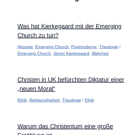
Was hat Kierkegaard mit der Emerging
Church zu tun?
Akzente
,
Emerging Church
,
Postmoderne
,
Theologie
/
Emerging Church
,
Sören Kierkegaard
,
Wahrheit
Christen in UK befürchten Diktatur einer
„neuen Moral“
Ethik
,
Religionsfreiheit
,
Theologie
/
Ethik
Warum das Christentum eine große