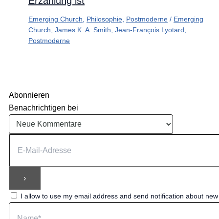
Erzählung ist
Emerging Church
,
Philosophie
,
Postmoderne
/
Emerging
Church
,
James K. A. Smith
,
Jean-François Lyotard
,
Postmoderne
Abonnieren
Benachrichtigen bei
I allow to use my email address and send notification about ne