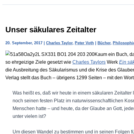
Unser säkulares Zeitalter
20. September, 2017
|
Charles Taylor
,
Peter Voth
|
Bücher
,
Philosophi
Kaum ein Buch, das
so ehrgeizige Ziele gesetzt wie
Charles Taylors
Werk
Ein säk
die Ausbreitung des Säkularismus und die Krise des Glaubens
Verlag stellt das Buch – übrigens 1299 Seiten – mit den Wort
Was heißt es, daß wir heute in einem säkularen Zeitalte
noch seinen festen Platz im naturwissenschaftlichen Kosm
Menschen hatte – und heute, da der Glaube an Gott, jeden
unter vielen ist?
Um diesen Wandel zu bestimmen und in seinen Folgen für