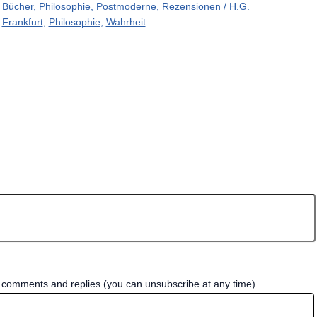
Bücher
,
Philosophie
,
Postmoderne
,
Rezensionen
/
H.G.
Frankfurt
,
Philosophie
,
Wahrheit
w comments and replies (you can unsubscribe at any time).