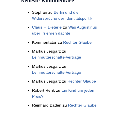
Neueste Kommentare
Stephan
zu
Berlin und die
Widersprüche der Identitätspolitik
Claus F. Dieterle
zu
Was Augustinus
über Irrlehren dachte
Kommentator
zu
Rechter Glaube
Markus Jesgarz
zu
Leihmutterschafts-Verträge
Markus Jesgarz
zu
Leihmutterschafts-Verträge
Markus Jesgarz
zu
Rechter Glaube
Robert Renk
zu
Ein Kind um jeden
Preis?
Reinhard Baden
zu
Rechter Glaube