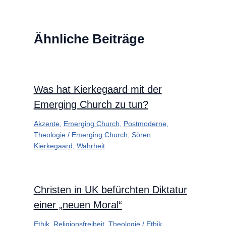
Ähnliche Beiträge
Was hat Kierkegaard mit der
Emerging Church zu tun?
Akzente
,
Emerging Church
,
Postmoderne
,
Theologie
/
Emerging Church
,
Sören
Kierkegaard
,
Wahrheit
Christen in UK befürchten Diktatur
einer „neuen Moral“
Ethik
,
Religionsfreiheit
,
Theologie
/
Ethik