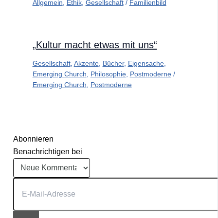
Allgemein
,
Ethik
,
Gesellschaft
/
Familienbild
„Kultur macht etwas mit uns“
Gesellschaft
,
Akzente
,
Bücher
,
Eigensache
,
Emerging Church
,
Philosophie
,
Postmoderne
/
Emerging Church
,
Postmoderne
Abonnieren
Benachrichtigen bei