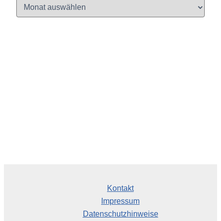
A
r
c
h
i
v
Kontakt
Impressum
Datenschutzhinweise