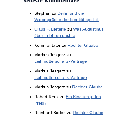
Neueste Kommentare
Stephan
zu
Berlin und die
Widersprüche der Identitätspolitik
Claus F. Dieterle
zu
Was Augustinus
über Irrlehren dachte
Kommentator
zu
Rechter Glaube
Markus Jesgarz
zu
Leihmutterschafts-Verträge
Markus Jesgarz
zu
Leihmutterschafts-Verträge
Markus Jesgarz
zu
Rechter Glaube
Robert Renk
zu
Ein Kind um jeden
Preis?
Reinhard Baden
zu
Rechter Glaube