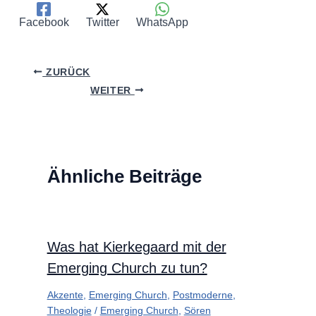
Facebook
Twitter
WhatsApp
ZURÜCK
WEITER
Ähnliche Beiträge
Was hat Kierkegaard mit der
Emerging Church zu tun?
Akzente
,
Emerging Church
,
Postmoderne
,
Theologie
/
Emerging Church
,
Sören