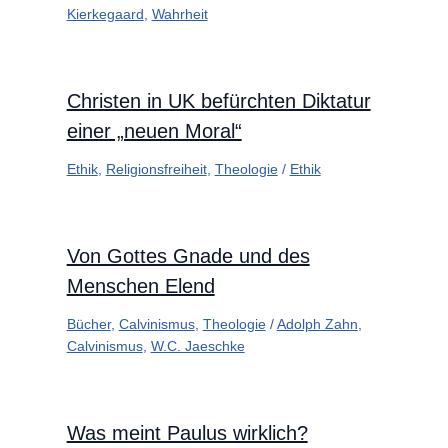
Kierkegaard
,
Wahrheit
Christen in UK befürchten Diktatur
einer „neuen Moral“
Ethik
,
Religionsfreiheit
,
Theologie
/
Ethik
Von Gottes Gnade und des
Menschen Elend
Bücher
,
Calvinismus
,
Theologie
/
Adolph Zahn
,
Calvinismus
,
W.C. Jaeschke
Was meint Paulus wirklich?