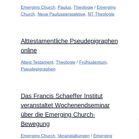
Emerging Church
,
Paulus
,
Theologie
/
Emerging
Church
,
Neue Paulusperspektive
,
NT Theologie
Alttestamentliche Pseudepigraphen
online
Altest Testament
,
Theologie
/
Frühjudentum
,
Pseudepigraphen
Das Francis Schaeffer Institut
veranstaltet Wochenendseminar
über die Emerging Church-
Bewegung
Emerging Church
,
Veranstaltungen
/
Emerging