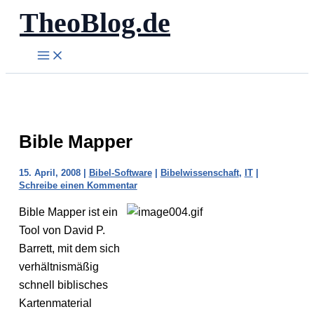
TheoBlog.de
Zum
Inhalt
springen
Bible Mapper
15. April, 2008
|
Bibel-Software
|
Bibelwissenschaft
,
IT
|
Schreibe einen Kommentar
Bible Mapper ist ein
Tool von David P.
Barrett, mit dem sich
verhältnismäßig
schnell biblisches
Kartenmaterial