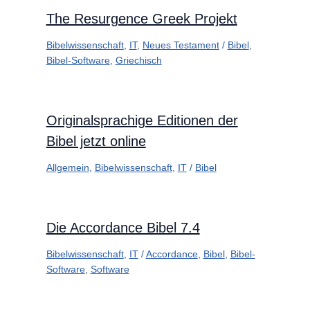
The Resurgence Greek Projekt
Bibelwissenschaft
,
IT
,
Neues Testament
/
Bibel
,
Bibel-Software
,
Griechisch
Originalsprachige Editionen der
Bibel jetzt online
Allgemein
,
Bibelwissenschaft
,
IT
/
Bibel
Die Accordance Bibel 7.4
Bibelwissenschaft
,
IT
/
Accordance
,
Bibel
,
Bibel-
Software
,
Software