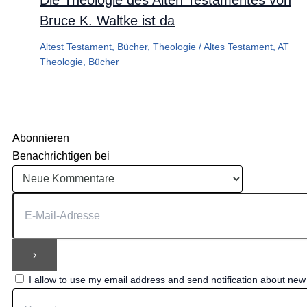
Bruce K. Waltke ist da
Altest Testament
,
Bücher
,
Theologie
/
Altes Testament
,
AT
Theologie
,
Bücher
Abonnieren
Benachrichtigen bei
I allow to use my email address and send notification about ne