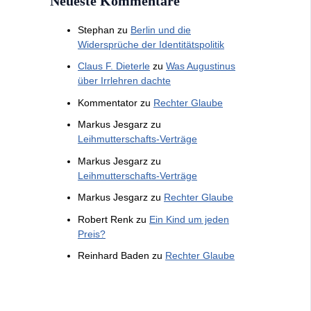
Neueste Kommentare
Stephan
zu
Berlin und die
Widersprüche der Identitätspolitik
Claus F. Dieterle
zu
Was Augustinus
über Irrlehren dachte
Kommentator
zu
Rechter Glaube
Markus Jesgarz
zu
Leihmutterschafts-Verträge
Markus Jesgarz
zu
Leihmutterschafts-Verträge
Markus Jesgarz
zu
Rechter Glaube
Robert Renk
zu
Ein Kind um jeden
Preis?
Reinhard Baden
zu
Rechter Glaube