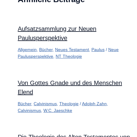
Aufsatzsammlung zur Neuen
Paulusperspektive
Allgemein
,
Bücher
,
Neues Testament
,
Paulus
/
Neue
Paulusperspektive
,
NT Theologie
Von Gottes Gnade und des Menschen
Elend
Bücher
,
Calvinismus
,
Theologie
/
Adolph Zahn
,
Calvinismus
,
W.C. Jaeschke
Die Theologie des Alten Testamentes von