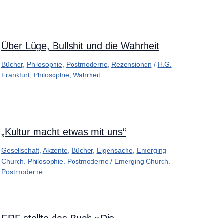
Über Lüge, Bullshit und die Wahrheit
Bücher
,
Philosophie
,
Postmoderne
,
Rezensionen
/
H.G.
Frankfurt
,
Philosophie
,
Wahrheit
„Kultur macht etwas mit uns“
Gesellschaft
,
Akzente
,
Bücher
,
Eigensache
,
Emerging
Church
,
Philosophie
,
Postmoderne
/
Emerging Church
,
Postmoderne
ERF stellte das Buch »Die