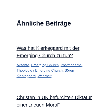
Ähnliche Beiträge
Was hat Kierkegaard mit der
Emerging Church zu tun?
Akzente
,
Emerging Church
,
Postmoderne
,
Theologie
/
Emerging Church
,
Sören
Kierkegaard
,
Wahrheit
Christen in UK befürchten Diktatur
einer „neuen Moral“