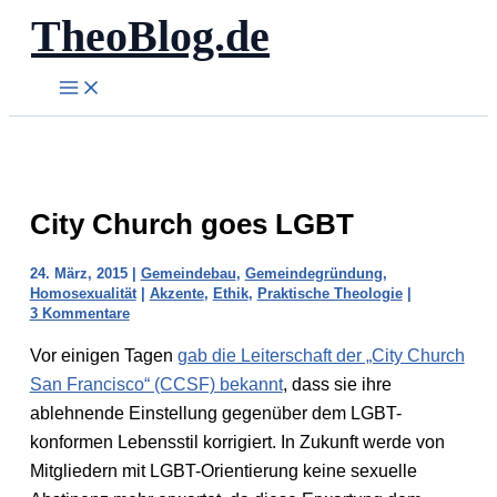
TheoBlog.de
Zum
Inhalt
springen
City Church goes LGBT
24. März, 2015
|
Gemeindebau
,
Gemeindegründung
,
Homosexualität
|
Akzente
,
Ethik
,
Praktische Theologie
|
3 Kommentare
Vor einigen Tagen
gab die Leiterschaft der „City Church
San Francisco“ (CCSF) bekannt
, dass sie ihre
ablehnende Einstellung gegenüber dem LGBT-
konformen Lebensstil korrigiert. In Zukunft werde von
Mitgliedern mit LGBT-Orientierung keine sexuelle