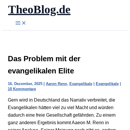
TheoBlog.de
Zum
Inhalt
springen
Das Problem mit der
evangelikalen Elite
16. Dezember, 2025
|
Aaron Renn
,
Evangelikale
|
Evangelikale
|
10 Kommentare
Gern wird in Deutschland das Narrativ verbreitet, die
Evangelikalen hätten viel zu viel Macht und würden
dadurch eine freie Gesellschaft gefährden. Zu einem
ganz anderen Ergebnis kommt Aaeon M. Renn in