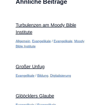
Ähnliche Beiträge
Turbulenzen am Moody Bible
Institute
Allgemein
,
Evangelikale
/
Evangelikale
,
Moody
Bible Institute
Großer Unfug
Evangelikale
/
Bildung
,
Digitalisierung
Glööcklers Glaube
Evangelikale
/
Evangelikale