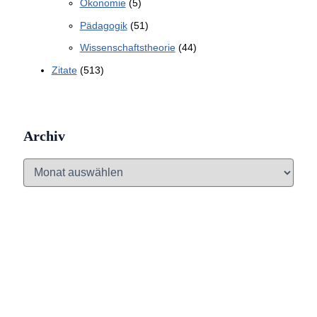
Ökonomie
(5)
Pädagogik
(51)
Wissenschaftstheorie
(44)
Zitate
(513)
Archiv
A
r
c
h
i
v