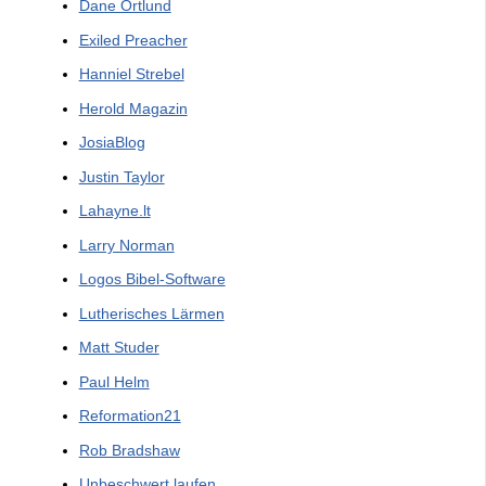
Dane Ortlund
Exiled Preacher
Hanniel Strebel
Herold Magazin
JosiaBlog
Justin Taylor
Lahayne.lt
Larry Norman
Logos Bibel-Software
Lutherisches Lärmen
Matt Studer
Paul Helm
Reformation21
Rob Bradshaw
Unbeschwert laufen