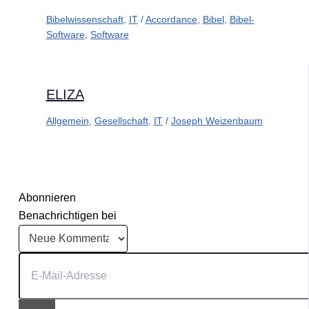
Bibelwissenschaft
,
IT
/
Accordance
,
Bibel
,
Bibel-
Software
,
Software
ELIZA
Allgemein
,
Gesellschaft
,
IT
/
Joseph Weizenbaum
Abonnieren
Benachrichtigen bei