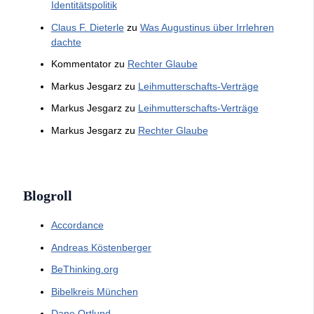
Identitätspolitik
Claus F. Dieterle
zu
Was Augustinus über Irrlehren
dachte
Kommentator
zu
Rechter Glaube
Markus Jesgarz
zu
Leihmutterschafts-Verträge
Markus Jesgarz
zu
Leihmutterschafts-Verträge
Markus Jesgarz
zu
Rechter Glaube
Blogroll
Accordance
Andreas Köstenberger
BeThinking.org
Bibelkreis München
Dane Ortlund