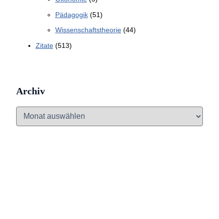
Pädagogik
(51)
Wissenschaftstheorie
(44)
Zitate
(513)
Archiv
A
r
c
h
i
v