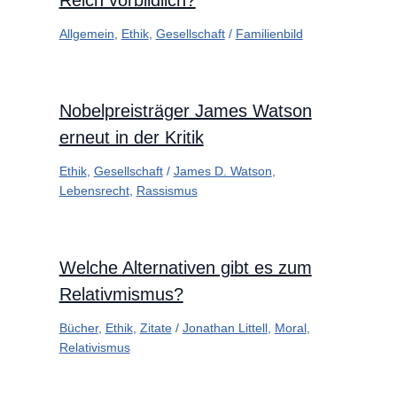
Allgemein
,
Ethik
,
Gesellschaft
/
Familienbild
Nobelpreisträger James Watson
erneut in der Kritik
Ethik
,
Gesellschaft
/
James D. Watson
,
Lebensrecht
,
Rassismus
Welche Alternativen gibt es zum
Relativmismus?
Bücher
,
Ethik
,
Zitate
/
Jonathan Littell
,
Moral
,
Relativismus