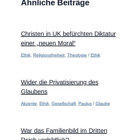
Ähnliche Beiträge
Christen in UK befürchten Diktatur
einer „neuen Moral“
Ethik
,
Religionsfreiheit
,
Theologie
/
Ethik
Wider die Privatisierung des
Glaubens
Akzente
,
Ethik
,
Gesellschaft
,
Paulus
/
Glaube
War das Familienbild im Dritten
Reich vorbildlich?