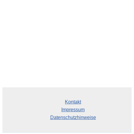
c
h
i
v
Kontakt
Impressum
Datenschutzhinweise