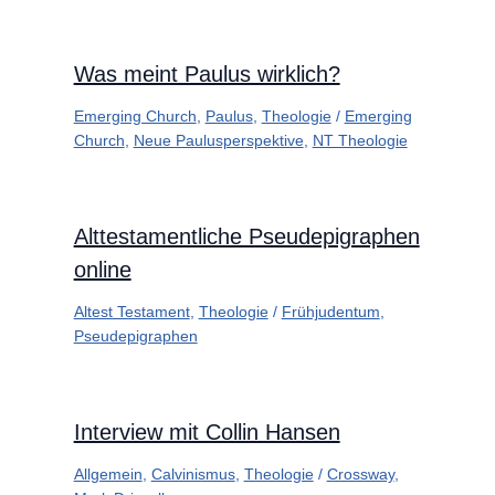
Was meint Paulus wirklich?
Emerging Church
,
Paulus
,
Theologie
/
Emerging
Church
,
Neue Paulusperspektive
,
NT Theologie
Alttestamentliche Pseudepigraphen
online
Altest Testament
,
Theologie
/
Frühjudentum
,
Pseudepigraphen
Interview mit Collin Hansen
Allgemein
,
Calvinismus
,
Theologie
/
Crossway
,