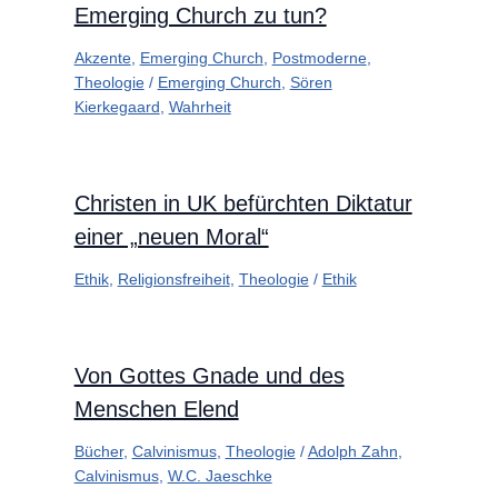
Emerging Church zu tun?
Akzente
,
Emerging Church
,
Postmoderne
,
Theologie
/
Emerging Church
,
Sören
Kierkegaard
,
Wahrheit
Christen in UK befürchten Diktatur
einer „neuen Moral“
Ethik
,
Religionsfreiheit
,
Theologie
/
Ethik
Von Gottes Gnade und des
Menschen Elend
Bücher
,
Calvinismus
,
Theologie
/
Adolph Zahn
,
Calvinismus
,
W.C. Jaeschke