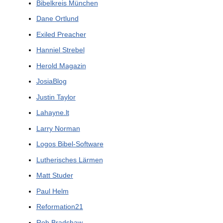
Bibelkreis München
Dane Ortlund
Exiled Preacher
Hanniel Strebel
Herold Magazin
JosiaBlog
Justin Taylor
Lahayne.lt
Larry Norman
Logos Bibel-Software
Lutherisches Lärmen
Matt Studer
Paul Helm
Reformation21
Rob Bradshaw