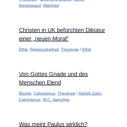
Kierkegaard
,
Wahrheit
Christen in UK befürchten Diktatur
einer „neuen Moral“
Ethik
,
Religionsfreiheit
,
Theologie
/
Ethik
Von Gottes Gnade und des
Menschen Elend
Bücher
,
Calvinismus
,
Theologie
/
Adolph Zahn
,
Calvinismus
,
W.C. Jaeschke
Was meint Paulus wirklich?