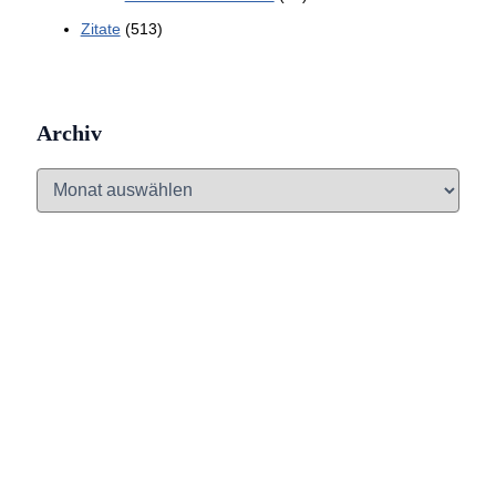
Zitate
(513)
Archiv
A
r
c
h
i
v