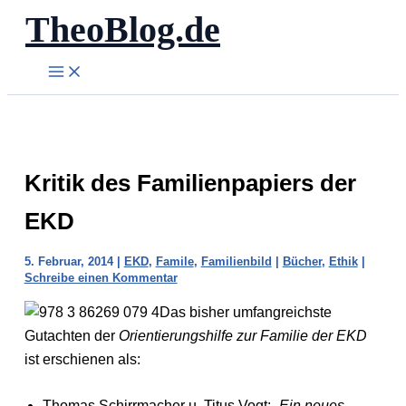
TheoBlog.de
Zum
Inhalt
springen
Kritik des Familienpapiers der
EKD
5. Februar, 2014
|
EKD
,
Famile
,
Familienbild
|
Bücher
,
Ethik
|
Schreibe einen Kommentar
Das bisher umfangreichste
Gutachten der
Orientierungshilfe zur Familie der EKD
ist erschienen als:
Thomas Schirrmacher u. Titus Vogt:
„Ein neues