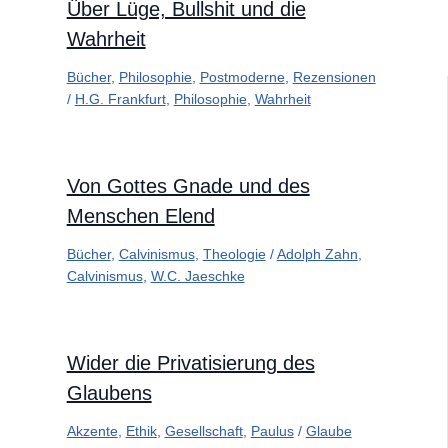
Über Lüge, Bullshit und die
Wahrheit
Bücher
,
Philosophie
,
Postmoderne
,
Rezensionen
/
H.G. Frankfurt
,
Philosophie
,
Wahrheit
Von Gottes Gnade und des
Menschen Elend
Bücher
,
Calvinismus
,
Theologie
/
Adolph Zahn
,
Calvinismus
,
W.C. Jaeschke
Wider die Privatisierung des
Glaubens
Akzente
,
Ethik
,
Gesellschaft
,
Paulus
/
Glaube