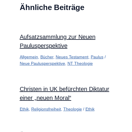
Ähnliche Beiträge
Aufsatzsammlung zur Neuen
Paulusperspektive
Allgemein
,
Bücher
,
Neues Testament
,
Paulus
/
Neue Paulusperspektive
,
NT Theologie
Christen in UK befürchten Diktatur
einer „neuen Moral“
Ethik
,
Religionsfreiheit
,
Theologie
/
Ethik