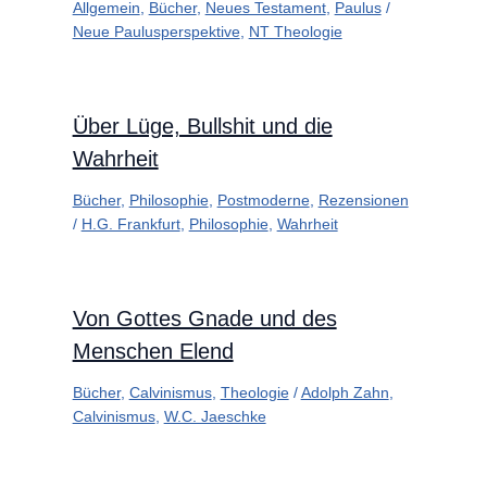
Allgemein
,
Bücher
,
Neues Testament
,
Paulus
/
Neue Paulusperspektive
,
NT Theologie
Über Lüge, Bullshit und die
Wahrheit
Bücher
,
Philosophie
,
Postmoderne
,
Rezensionen
/
H.G. Frankfurt
,
Philosophie
,
Wahrheit
Von Gottes Gnade und des
Menschen Elend
Bücher
,
Calvinismus
,
Theologie
/
Adolph Zahn
,
Calvinismus
,
W.C. Jaeschke