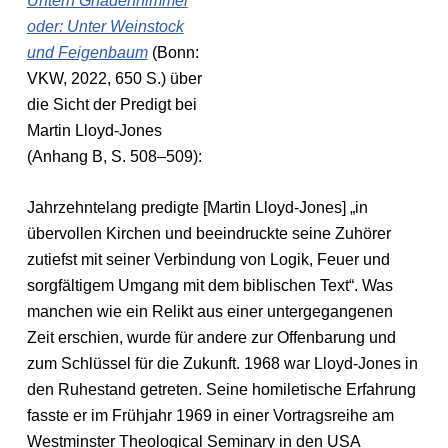
Untern Gnadenhimmel
oder: Unter Weinstock
und Feigenbaum
(Bonn:
VKW, 2022, 650 S.) über
die Sicht der Predigt bei
Martin Lloyd-Jones
(Anhang B, S. 508–509):
Jahrzehntelang predigte [Martin Lloyd-Jones] „in
übervollen Kirchen und beeindruckte seine Zuhörer
zutiefst mit seiner Verbindung von Logik, Feuer und
sorgfältigem Umgang mit dem biblischen Text“. Was
manchen wie ein Relikt aus einer untergegangenen
Zeit erschien, wurde für andere zur Offenbarung und
zum Schlüssel für die Zukunft. 1968 war Lloyd-Jones in
den Ruhestand getreten. Seine homiletische Erfahrung
fasste er im Frühjahr 1969 in einer Vortragsreihe am
Westminster Theological Seminary in den USA