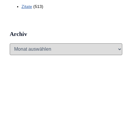
Zitate
(513)
Archiv
A
r
c
h
i
v