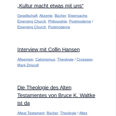
„Kultur macht etwas mit uns“
Gesellschaft
,
Akzente
,
Bücher
,
Eigensache
,
Emerging Church
,
Philosophie
,
Postmoderne
/
Emerging Church
,
Postmoderne
Interview mit Collin Hansen
Allgemein
,
Calvinismus
,
Theologie
/
Crossway
,
Mark Driscoll
Die Theologie des Alten
Testamentes von Bruce K. Waltke
ist da
Altest Testament
,
Bücher
,
Theologie
/
Altes