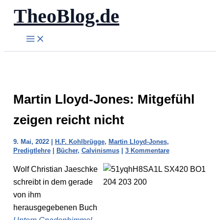
TheoBlog.de
Zum
Inhalt
springen
Martin Lloyd-Jones: Mitgefühl
zeigen reicht nicht
9. Mai, 2022
|
H.F. Kohlbrügge
,
Martin Lloyd-Jones
,
Predigtlehre
|
Bücher
,
Calvinismus
|
3 Kommentare
Wolf Christian Jaeschke
schreibt in dem gerade
von ihm
herausgegebenen Buch