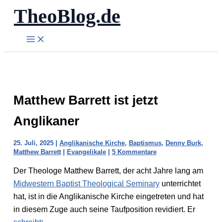
TheoBlog.de
Zum
Inhalt
springen
Matthew Barrett ist jetzt
Anglikaner
25. Juli, 2025
|
Anglikanische Kirche
,
Baptismus
,
Denny Burk
,
Matthew Barrett
|
Evangelikale
|
5 Kommentare
Der Theologe Matthew Barrett, der acht Jahre lang am
Midwestern Baptist Theological Seminary
unterrichtet
hat, ist in die Anglikanische Kirche eingetreten und hat
in diesem Zuge auch seine Taufposition revidiert. Er