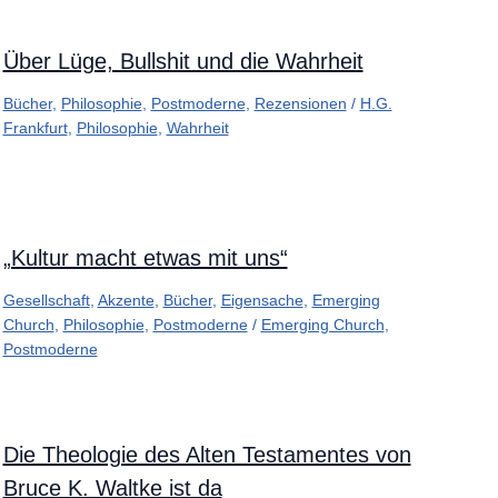
Über Lüge, Bullshit und die Wahrheit
Bücher
,
Philosophie
,
Postmoderne
,
Rezensionen
/
H.G.
Frankfurt
,
Philosophie
,
Wahrheit
„Kultur macht etwas mit uns“
Gesellschaft
,
Akzente
,
Bücher
,
Eigensache
,
Emerging
Church
,
Philosophie
,
Postmoderne
/
Emerging Church
,
Postmoderne
Die Theologie des Alten Testamentes von
Bruce K. Waltke ist da