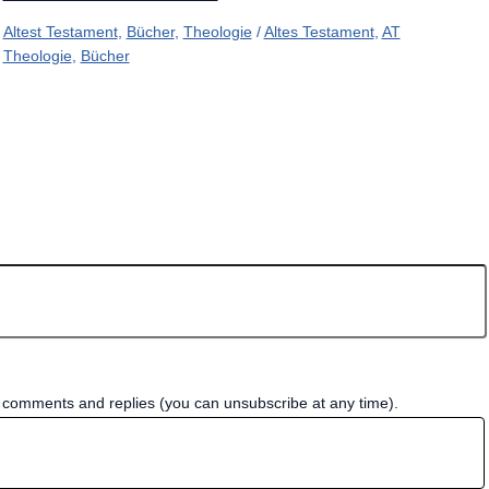
Altest Testament
,
Bücher
,
Theologie
/
Altes Testament
,
AT
Theologie
,
Bücher
w comments and replies (you can unsubscribe at any time).