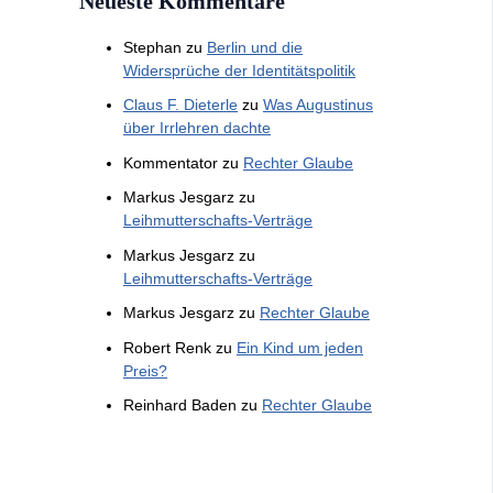
Neueste Kommentare
Stephan
zu
Berlin und die
Widersprüche der Identitätspolitik
Claus F. Dieterle
zu
Was Augustinus
über Irrlehren dachte
Kommentator
zu
Rechter Glaube
Markus Jesgarz
zu
Leihmutterschafts-Verträge
Markus Jesgarz
zu
Leihmutterschafts-Verträge
Markus Jesgarz
zu
Rechter Glaube
Robert Renk
zu
Ein Kind um jeden
Preis?
Reinhard Baden
zu
Rechter Glaube