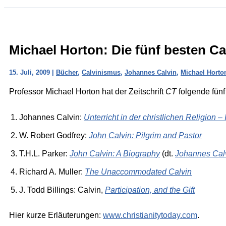
Michael Horton: Die fünf besten C
15. Juli, 2009
|
Bücher
,
Calvinismus
,
Johannes Calvin
,
Michael Horto
Professor Michael Horton hat der Zeitschrift
CT
folgende fün
Johannes Calvin:
Unterricht in der christlichen Religion – 
W. Robert Godfrey:
John Calvin: Pilgrim and Pastor
T.H.L. Parker:
John Calvin: A Biography
(dt.
Johannes Calv
Richard A. Muller:
The Unaccommodated Calvin
J. Todd Billings: Calvin,
Participation, and the Gift
Hier kurze Erläuterungen:
www.christianitytoday.com
.