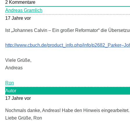
2
Kommentare
Andreas Gramlich
17 Jahre vor
Ist „Johannes Calvin – Ein großer Reformator“ die Übersetzu
http://www.cbuch.de/product_info.php/info/p2682_Parker–J
Viele Grüße,
Andreas
Ron
Autor
17 Jahre vor
Nochmals danke, Andreas! Habe den Hinweis eingearbeitet.
Liebe Grüße, Ron