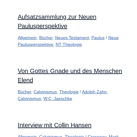
Aufsatzsammlung zur Neuen
Paulusperspektive
Allgemein
,
Bücher
,
Neues Testament
,
Paulus
/
Neue
Paulusperspektive
,
NT Theologie
Von Gottes Gnade und des Menschen
Elend
Bücher
,
Calvinismus
,
Theologie
/
Adolph Zahn
,
Calvinismus
,
W.C. Jaeschke
Interview mit Collin Hansen
Allgemein
,
Calvinismus
,
Theologie
/
Crossway
,
Mark