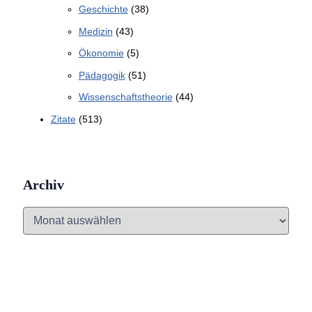
Geschichte
(38)
Medizin
(43)
Ökonomie
(5)
Pädagogik
(51)
Wissenschaftstheorie
(44)
Zitate
(513)
Archiv
A
r
c
h
i
v