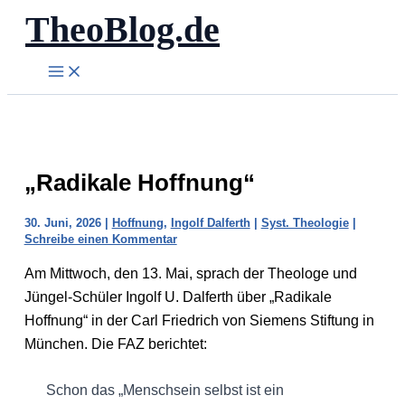
TheoBlog.de
Zum
Inhalt
springen
„Radikale Hoffnung“
30. Juni, 2026
|
Hoffnung
,
Ingolf Dalferth
|
Syst. Theologie
|
Schreibe einen Kommentar
Am Mittwoch, den 13. Mai, sprach der Theologe und
Jüngel-Schüler Ingolf U. Dalferth über „Radikale
Hoffnung“ in der Carl Friedrich von Siemens Stiftung in
München. Die FAZ berichtet:
Schon das „Menschsein selbst ist ein