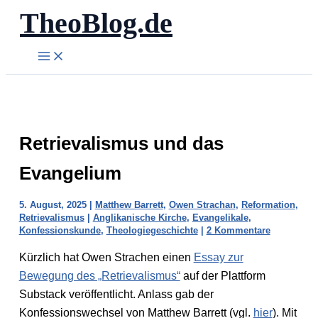
TheoBlog.de
Zum
Inhalt
springen
Retrievalismus und das
Evangelium
5. August, 2025
|
Matthew Barrett
,
Owen Strachan
,
Reformation
,
Retrievalismus
|
Anglikanische Kirche
,
Evangelikale
,
Konfessionskunde
,
Theologiegeschichte
|
2 Kommentare
Kürzlich hat Owen Strachen einen
Essay zur
Bewegung des „Retrievalismus“
auf der Plattform
Substack veröffentlicht. Anlass gab der
Konfessionswechsel von Matthew Barrett (vgl.
hier
). Mit