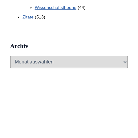
Wissenschaftstheorie
(44)
Zitate
(513)
Archiv
A
r
c
h
i
v