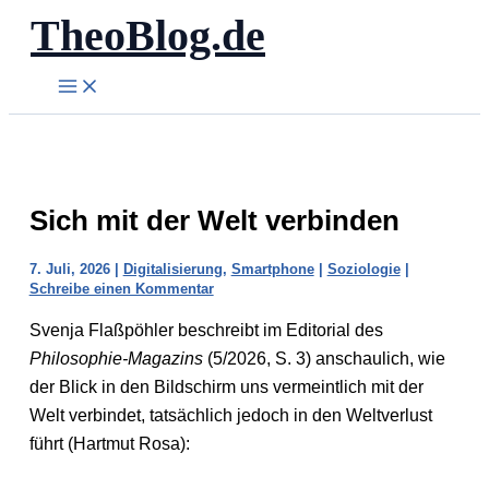
TheoBlog.de
Zum
Inhalt
springen
Sich mit der Welt verbinden
7. Juli, 2026
|
Digitalisierung
,
Smartphone
|
Soziologie
|
Schreibe einen Kommentar
Svenja Flaßpöhler beschreibt im Editorial des
Philosophie-Magazins
(5/2026, S. 3) anschaulich, wie
der Blick in den Bildschirm uns vermeintlich mit der
Welt verbindet, tatsächlich jedoch in den Weltverlust
führt (Hartmut Rosa):