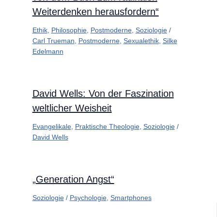
Weiterdenken herausfordern“
Ethik
,
Philosophie
,
Postmoderne
,
Soziologie
/
Carl Trueman
,
Postmoderne
,
Sexualethik
,
Silke
Edelmann
David Wells: Von der Faszination
weltlicher Weisheit
Evangelikale
,
Praktische Theologie
,
Soziologie
/
David Wells
„Generation Angst“
Soziologie
/
Psychologie
,
Smartphones