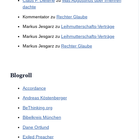
Claus F. Dieterle
zu
Was Augustinus über Irrlehren
dachte
Kommentator
zu
Rechter Glaube
Markus Jesgarz
zu
Leihmutterschafts-Verträge
Markus Jesgarz
zu
Leihmutterschafts-Verträge
Markus Jesgarz
zu
Rechter Glaube
Blogroll
Accordance
Andreas Köstenberger
BeThinking.org
Bibelkreis München
Dane Ortlund
Exiled Preacher