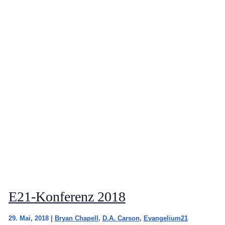
E21-Konferenz 2018
29. Mai, 2018
|
Bryan Chapell
,
D.A. Carson
,
Evangelium21