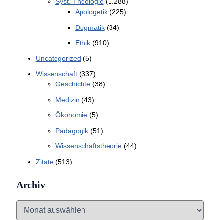
Syst. Theologie
(1.288)
Apologetik
(225)
Dogmatik
(34)
Ethik
(910)
Uncategorized
(5)
Wissenschaft
(337)
Geschichte
(38)
Medizin
(43)
Ökonomie
(5)
Pädagogik
(51)
Wissenschaftstheorie
(44)
Zitate
(513)
Archiv
A
r