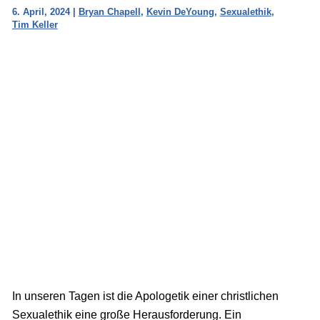
6. April, 2024
|
Bryan Chapell
,
Kevin DeYoung
,
Sexualethik
,
Tim Keller
In unseren Tagen ist die Apologetik einer christlichen
Sexualethik eine große Herausforderung. Ein