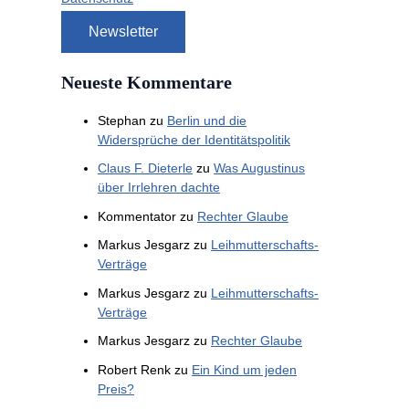
Neueste Kommentare
Stephan
zu
Berlin und die
Widersprüche der Identitätspolitik
Claus F. Dieterle
zu
Was Augustinus
über Irrlehren dachte
Kommentator
zu
Rechter Glaube
Markus Jesgarz
zu
Leihmutterschafts-
Verträge
Markus Jesgarz
zu
Leihmutterschafts-
Verträge
Markus Jesgarz
zu
Rechter Glaube
Robert Renk
zu
Ein Kind um jeden
Preis?