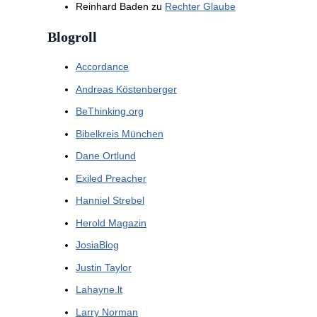
Reinhard Baden
zu
Rechter Glaube
Blogroll
Accordance
Andreas Köstenberger
BeThinking.org
Bibelkreis München
Dane Ortlund
Exiled Preacher
Hanniel Strebel
Herold Magazin
JosiaBlog
Justin Taylor
Lahayne.lt
Larry Norman