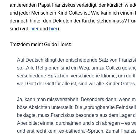
amtierenden Papst Franziskus verteidigt, der kürzlich wied
und jeder Mensch ein Kind Gottes ist. Wie kann ich einem P
dennoch hinter den Dekreten der Kirche stehen muss? Fu
sind (vgl.
hier
und
hier
).
Trotzdem meint Guido Horst:
Auf Deutsch klingt der entscheidende Satz von Franzis
so: „Alle Religionen sind ein Weg, um zu Gott zu gelan
verschiedene Sprachen, verschiedene Idiome, um dorthin
weil Gott der Gott für alle ist, sind wir alle Kinder Gottes.
Ja, kann man missverstehen. Besonders dann, wenn ma
böse Absichten unterstellt. Die „sprungbereite Feindseli
beklagte, muss Franziskus besonders aus dem Lager der
Aber bitte: einmal durchatmen und sich abregen – es wa
und erst recht kein „ex-cathedra“-Spruch. Zumal Franz