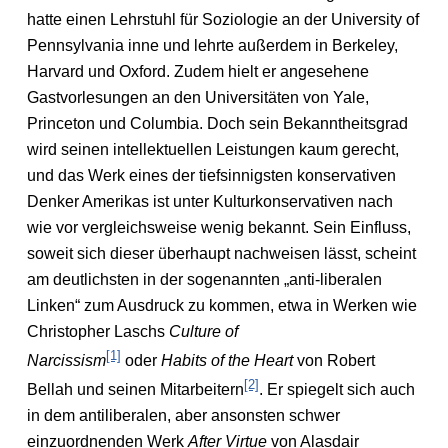
hatte einen Lehrstuhl für Soziologie an der University of
Pennsylvania inne und lehrte außerdem in Berkeley,
Harvard und Oxford. Zudem hielt er angesehene
Gastvorlesungen an den Universitäten von Yale,
Princeton und Columbia. Doch sein Bekanntheitsgrad
wird seinen intellektuellen Leistungen kaum gerecht,
und das Werk eines der tiefsinnigsten konservativen
Denker Amerikas ist unter Kulturkonservativen nach
wie vor vergleichsweise wenig bekannt. Sein Einfluss,
soweit sich dieser überhaupt nachweisen lässt, scheint
am deutlichsten in der sogenannten „anti-liberalen
Linken“ zum Ausdruck zu kommen, etwa in Werken wie
Christopher Laschs
Culture of
[1]
Narcissism
oder
Habits of the Heart
von Robert
[2]
Bellah und seinen Mitarbeitern
. Er spiegelt sich auch
in dem antiliberalen, aber ansonsten schwer
einzuordnenden Werk
After Virtue
von Alasdair