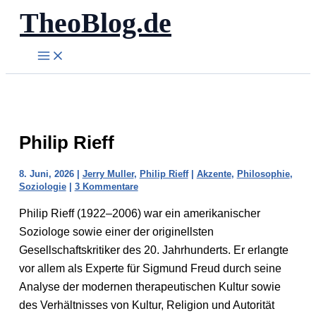
TheoBlog.de
Zum
Inhalt
springen
Philip Rieff
8. Juni, 2026
|
Jerry Muller
,
Philip Rieff
|
Akzente
,
Philosophie
,
Soziologie
|
3 Kommentare
Philip Rieff (1922–2006) war ein amerikanischer
Soziologe sowie einer der originellsten
Gesellschaftskritiker des 20. Jahrhunderts. Er erlangte
vor allem als Experte für Sigmund Freud durch seine
Analyse der modernen therapeutischen Kultur sowie
des Verhältnisses von Kultur, Religion und Autorität