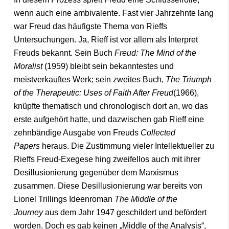
wenn auch eine ambivalente. Fast vier Jahrzehnte lang
war Freud das häufigste Thema von Rieffs
Untersuchungen. Ja, Rieff ist vor allem als Interpret
Freuds bekannt. Sein Buch
Freud: The Mind of the
Moralist
(1959) bleibt sein bekanntestes und
meistverkauftes Werk; sein zweites Buch,
The Triumph
of the Therapeutic: Uses of Faith After Freud
(1966),
knüpfte thematisch und chronologisch dort an, wo das
erste aufgehört hatte, und dazwischen gab Rieff eine
zehnbändige Ausgabe von Freuds
Collected
Papers
heraus. Die Zustimmung vieler Intellektueller zu
Rieffs Freud-Exegese hing zweifellos auch mit ihrer
Desillusionierung gegenüber dem Marxismus
zusammen. Diese Desillusionierung war bereits von
Lionel Trillings Ideenroman
The Middle of the
Journey
aus dem Jahr 1947 geschildert und befördert
worden. Doch es gab keinen „Middle of the Analysis“,