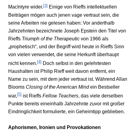
[3]
MacIntyre wider.
Einige von Rieffs intellektuellen
Beiträgen mögen auch jenen vage vertraut sein, die
seine Arbeiten nie gelesen haben: Vor anderthalb
Jahrzehnten bezeichnete Joseph Epstein den Titel von
Rieffs
Triumph of the Therapeutic
von 1966 als
„prophetisch“, und der Begriff wird heute in Rieffs Sinn
von vielen verwendet, die seine Herkunft überhaupt
[4]
nicht kennen.
Doch selbst in den gelehrtesten
Haushalten ist Philip Rieff weit davon entfernt, ein
Name zu sein, mit dem jeder vertraut ist. Während Allan
Blooms
Closing of the American Mind
ein Bestseller
[5]
war,
ist Rieffs
Fellow Teachers
, das viele derselben
Punkte bereits eineinhalb Jahrzehnte zuvor mit großer
Eindringlichkeit formulierte, ein Geheimtipp geblieben.
Aphorismen, Ironien und Provokationen