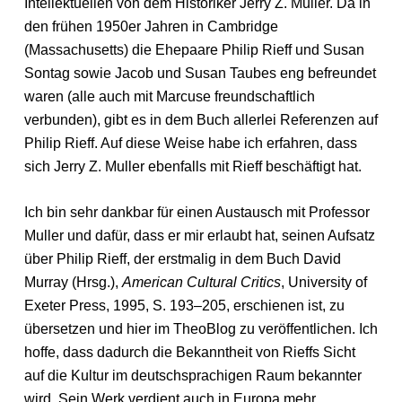
Intellektuellen von dem Historiker Jerry Z. Muller. Da in
den frühen 1950er Jahren in Cambridge
(Massachusetts) die Ehepaare Philip Rieff und Susan
Sontag sowie Jacob und Susan Taubes eng befreundet
waren (alle auch mit Marcuse freundschaftlich
verbunden), gibt es in dem Buch allerlei Referenzen auf
Philip Rieff. Auf diese Weise habe ich erfahren, dass
sich Jerry Z. Muller ebenfalls mit Rieff beschäftigt hat.
Ich bin sehr dankbar für einen Austausch mit Professor
Muller und dafür, dass er mir erlaubt hat, seinen Aufsatz
über Philip Rieff, der erstmalig in dem Buch David
Murray (Hrsg.),
American Cultural Critics
, University of
Exeter Press, 1995, S. 193–205, erschienen ist, zu
übersetzen und hier im TheoBlog zu veröffentlichen. Ich
hoffe, dass dadurch die Bekanntheit von Rieffs Sicht
auf die Kultur im deutschsprachigen Raum bekannter
wird. Sein Werk verdient auch in Europa mehr