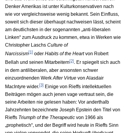
Denker Amerikas ist unter Kulturkonservativen nach
wie vor vergleichsweise wenig bekannt. Sein Einfluss,
soweit sich dieser überhaupt nachweisen lässt, scheint
am deutlichsten in der sogenannten „anti-liberalen
Linken“ zum Ausdruck zu kommen, etwa in Werken wie
Christopher Laschs
Culture of
[1]
Narcissism
oder
Habits of the Heart
von Robert
[2]
Bellah und seinen Mitarbeitern
. Er spiegelt sich auch
in dem antiliberalen, aber ansonsten schwer
einzuordnenden Werk
After Virtue
von Alasdair
[3]
MacIntyre wider.
Einige von Rieffs intellektuellen
Beiträgen mögen auch jenen vage vertraut sein, die
seine Arbeiten nie gelesen haben: Vor anderthalb
Jahrzehnten bezeichnete Joseph Epstein den Titel von
Rieffs
Triumph of the Therapeutic
von 1966 als
„prophetisch“, und der Begriff wird heute in Rieffs Sinn
von vielen verwendet, die seine Herkunft überhaupt