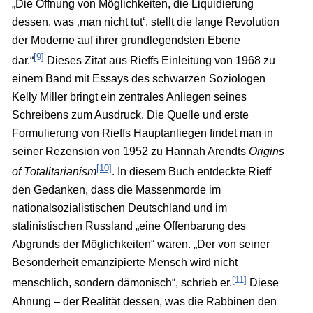
„Die Öffnung von Möglichkeiten, die Liquidierung
dessen, was ‚man nicht tut‘, stellt die lange Revolution
der Moderne auf ihrer grundlegendsten Ebene
[9]
dar.“
Dieses Zitat aus Rieffs Einleitung von 1968 zu
einem Band mit Essays des schwarzen Soziologen
Kelly Miller bringt ein zentrales Anliegen seines
Schreibens zum Ausdruck. Die Quelle und erste
Formulierung von Rieffs Hauptanliegen findet man in
seiner Rezension von 1952 zu Hannah Arendts
Origins
[10]
of Totalitarianism
. In diesem Buch entdeckte Rieff
den Gedanken, dass die Massenmorde im
nationalsozialistischen Deutschland und im
stalinistischen Russland „eine Offenbarung des
Abgrunds der Möglichkeiten“ waren. „Der von seiner
Besonderheit emanzipierte Mensch wird nicht
[11]
menschlich, sondern dämonisch“, schrieb er.
Diese
Ahnung – der Realität dessen, was die Rabbinen den