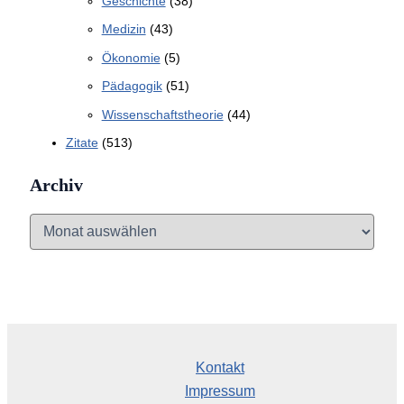
Geschichte
(38)
Medizin
(43)
Ökonomie
(5)
Pädagogik
(51)
Wissenschaftstheorie
(44)
Zitate
(513)
Archiv
A
r
c
h
i
v
Kontakt
Impressum