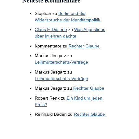
Neueste Kommentare
Stephan
zu
Berlin und die
Widersprüche der Identitätspolitik
Claus F. Dieterle
zu
Was Augustinus
über Irrlehren dachte
Kommentator
zu
Rechter Glaube
Markus Jesgarz
zu
Leihmutterschafts-Verträge
Markus Jesgarz
zu
Leihmutterschafts-Verträge
Markus Jesgarz
zu
Rechter Glaube
Robert Renk
zu
Ein Kind um jeden
Preis?
Reinhard Baden
zu
Rechter Glaube