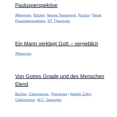
Paulusperspektive
Allgemein
,
Bücher
,
Neues Testament
,
Paulus
/
Neue
Paulusperspektive
,
NT Theologie
Ein Mann verklagt Gott – vergeblich
Allgemein
Von Gottes Gnade und des Menschen
Elend
Bücher
,
Calvinismus
,
Theologie
/
Adolph Zahn
,
Calvinismus
,
W.C. Jaeschke