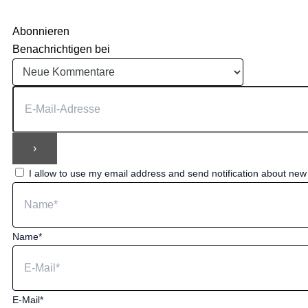
Abonnieren
Benachrichtigen bei
I allow to use my email address and send notification about ne
Name*
E-Mail*