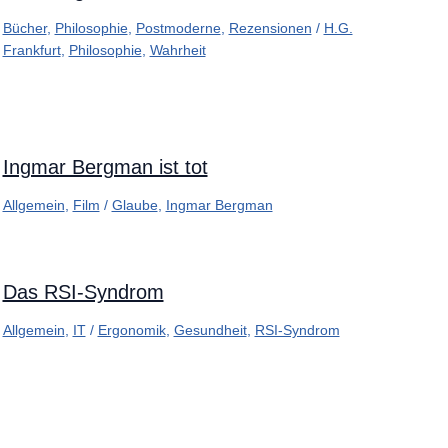
Bücher
,
Philosophie
,
Postmoderne
,
Rezensionen
/
H.G.
Frankfurt
,
Philosophie
,
Wahrheit
Ingmar Bergman ist tot
Allgemein
,
Film
/
Glaube
,
Ingmar Bergman
Das RSI-Syndrom
Allgemein
,
IT
/
Ergonomik
,
Gesundheit
,
RSI-Syndrom