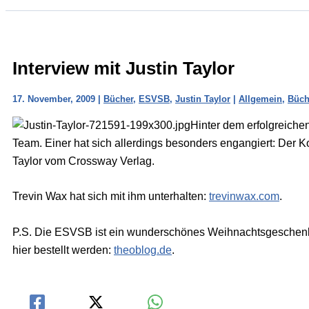
Interview mit Justin Taylor
17. November, 2009
|
Bücher
,
ESVSB
,
Justin Taylor
|
Allgemein
,
Büch
Hinter dem erfolgreiche
Team. Einer hat sich allerdings besonders engangiert: Der K
Taylor vom Crossway Verlag.
Trevin Wax hat sich mit ihm unterhalten:
trevinwax.com
.
P.S. Die ESVSB ist ein wunderschönes Weihnachtsgeschenk (
hier bestellt werden:
theoblog.de
.