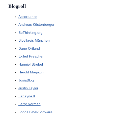
Blogroll
Accordance
Andreas Köstenberger
BeThinking.org
Bibelkreis München
Dane Ortlund
Exiled Preacher
Hanniel Strebel
Herold Magazin
JosiaBlog
Justin Taylor
Lahayne.lt
Larry Norman
Logos Bibel-Software