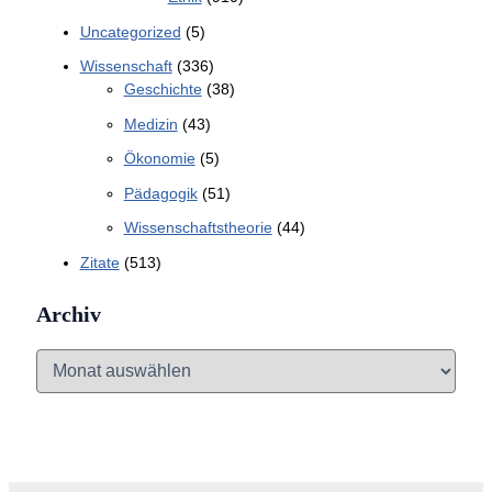
Uncategorized
(5)
Wissenschaft
(336)
Geschichte
(38)
Medizin
(43)
Ökonomie
(5)
Pädagogik
(51)
Wissenschaftstheorie
(44)
Zitate
(513)
Archiv
A
r
c
h
i
v