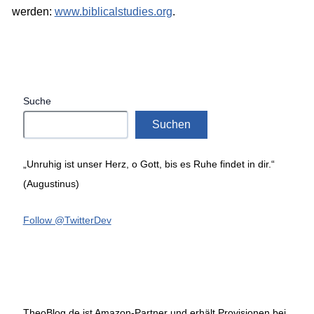
werden:
www.biblicalstudies.org
.
Suche
Suchen
„Unruhig ist unser Herz, o Gott, bis es Ruhe findet in dir.“
(Augustinus)
Follow @TwitterDev
TheoBlog.de ist Amazon-Partner und erhält Provisionen bei