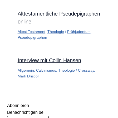
Alttestamentliche Pseudepigraphen
online
Altest Testament
,
Theologie
/
Frühjudentum
,
Pseudepigraphen
Interview mit Collin Hansen
Allgemein
,
Calvinismus
,
Theologie
/
Crossway
,
Mark Driscoll
Abonnieren
Benachrichtigen bei