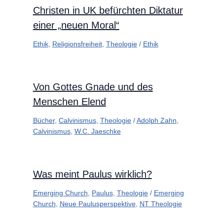
Christen in UK befürchten Diktatur
einer „neuen Moral“
Ethik
,
Religionsfreiheit
,
Theologie
/
Ethik
Von Gottes Gnade und des
Menschen Elend
Bücher
,
Calvinismus
,
Theologie
/
Adolph Zahn
,
Calvinismus
,
W.C. Jaeschke
Was meint Paulus wirklich?
Emerging Church
,
Paulus
,
Theologie
/
Emerging
Church
,
Neue Paulusperspektive
,
NT Theologie