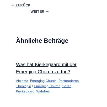
ZURÜCK
WEITER
Ähnliche Beiträge
Was hat Kierkegaard mit der
Emerging Church zu tun?
Akzente
,
Emerging Church
,
Postmoderne
,
Theologie
/
Emerging Church
,
Sören
Kierkegaard
,
Wahrheit