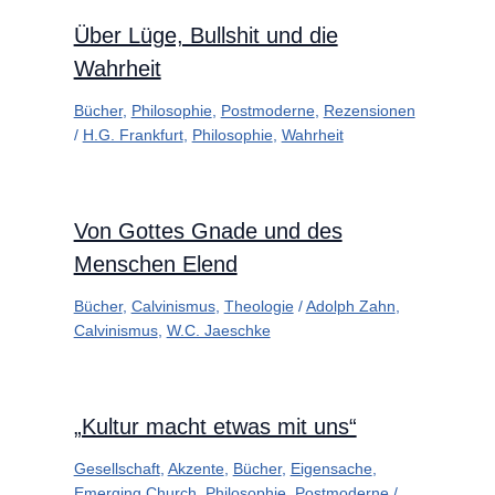
Über Lüge, Bullshit und die
Wahrheit
Bücher
,
Philosophie
,
Postmoderne
,
Rezensionen
/
H.G. Frankfurt
,
Philosophie
,
Wahrheit
Von Gottes Gnade und des
Menschen Elend
Bücher
,
Calvinismus
,
Theologie
/
Adolph Zahn
,
Calvinismus
,
W.C. Jaeschke
„Kultur macht etwas mit uns“
Gesellschaft
,
Akzente
,
Bücher
,
Eigensache
,
Emerging Church
,
Philosophie
,
Postmoderne
/