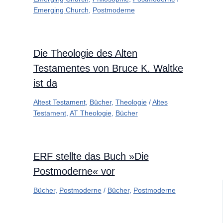
Emerging Church
,
Postmoderne
Die Theologie des Alten
Testamentes von Bruce K. Waltke
ist da
Altest Testament
,
Bücher
,
Theologie
/
Altes
Testament
,
AT Theologie
,
Bücher
ERF stellte das Buch »Die
Postmoderne« vor
Bücher
,
Postmoderne
/
Bücher
,
Postmoderne