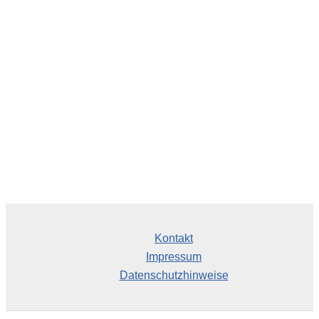
h
i
v
Kontakt
Impressum
Datenschutzhinweise