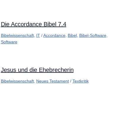
Die Accordance Bibel 7.4
Bibelwissenschaft
,
IT
/
Accordance
,
Bibel
,
Bibel-Software
,
Software
Jesus und die Ehebrecherin
Bibelwissenschaft
,
Neues Testament
/
Textkritik