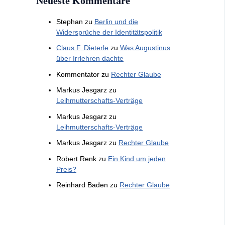
Neueste Kommentare
Stephan
zu
Berlin und die
Widersprüche der Identitätspolitik
Claus F. Dieterle
zu
Was Augustinus
über Irrlehren dachte
Kommentator
zu
Rechter Glaube
Markus Jesgarz
zu
Leihmutterschafts-Verträge
Markus Jesgarz
zu
Leihmutterschafts-Verträge
Markus Jesgarz
zu
Rechter Glaube
Robert Renk
zu
Ein Kind um jeden
Preis?
Reinhard Baden
zu
Rechter Glaube