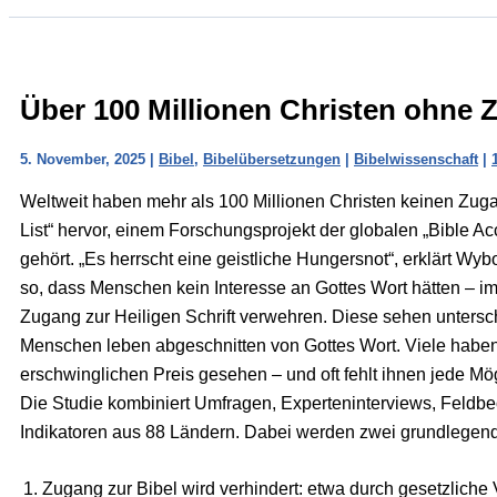
Über 100 Millionen Christen ohne 
5. November, 2025
|
Bibel
,
Bibelübersetzungen
|
Bibelwissenschaft
|
Weltweit haben mehr als 100 Millionen Christen keinen Zugan
List“ hervor, einem Forschungsprojekt der globalen „Bible Acc
gehört. „Es herrscht eine geistliche Hungersnot“, erklärt Wybo
so, dass Menschen kein Interesse an Gottes Wort hätten – im
Zugang zur Heiligen Schrift verwehren. Diese sehen untersch
Menschen leben abgeschnitten von Gottes Wort. Viele haben 
erschwinglichen Preis gesehen – und oft fehlt ihnen jede Mö
Die Studie kombiniert Umfragen, Experteninterviews, Feldb
Indikatoren aus 88 Ländern. Dabei werden zwei grundlegen
Zugang zur Bibel wird verhindert: etwa durch gesetzlich