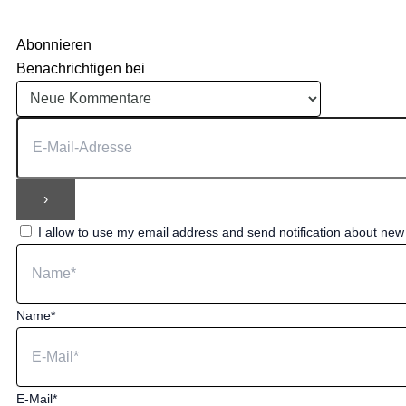
Abonnieren
Benachrichtigen bei
I allow to use my email address and send notification about ne
Name*
E-Mail*