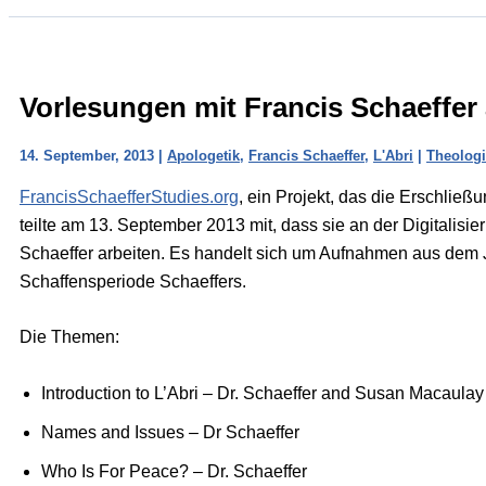
Vorlesungen mit Francis Schaeffer
14. September, 2013
|
Apologetik
,
Francis Schaeffer
,
L'Abri
|
Theolog
FrancisSchaefferStudies.org
, ein Projekt, das die Erschließ
teilte am 13. September 2013 mit, dass sie an der Digitali
Schaeffer arbeiten. Es handelt sich um Aufnahmen aus dem J
Schaffensperiode Schaeffers.
Die Themen:
Introduction to L’Abri – Dr. Schaeffer and Susan Macaulay
Names and Issues – Dr Schaeffer
Who Is For Peace? – Dr. Schaeffer