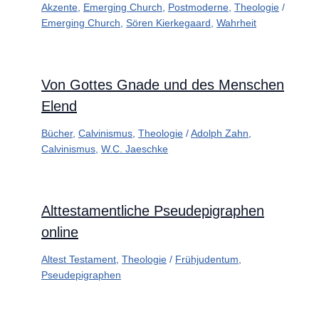
Akzente
,
Emerging Church
,
Postmoderne
,
Theologie
/
Emerging Church
,
Sören Kierkegaard
,
Wahrheit
Von Gottes Gnade und des Menschen
Elend
Bücher
,
Calvinismus
,
Theologie
/
Adolph Zahn
,
Calvinismus
,
W.C. Jaeschke
Alttestamentliche Pseudepigraphen
online
Altest Testament
,
Theologie
/
Frühjudentum
,
Pseudepigraphen