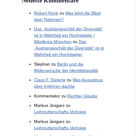
Neueste Kommentare
Robert Renk
zu
Was lehrt die Bibel
über Nationen?
Das „Aushängeschild der Diversität“
ist in Wahrheit ein Hochstapler |
Bibelkreis München
zu
Das
„Aushängeschild der Diversität“ ist in
Wahrheit ein Hochstapler
Stephan
zu
Berlin und die
Widersprüche der Identitätspolitik
Claus F. Dieterle
zu
Was Augustinus
über Irrlehren dachte
Kommentator
zu
Rechter Glaube
Markus Jesgarz
zu
Leihmutterschafts-Verträge
Markus Jesgarz
zu
Leihmutterschafts-Verträge