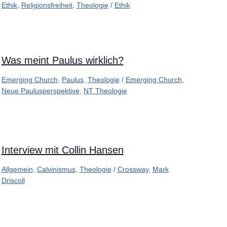
Ethik
,
Religionsfreiheit
,
Theologie
/
Ethik
Was meint Paulus wirklich?
Emerging Church
,
Paulus
,
Theologie
/
Emerging Church
,
Neue Paulusperspektive
,
NT Theologie
Interview mit Collin Hansen
Allgemein
,
Calvinismus
,
Theologie
/
Crossway
,
Mark
Driscoll