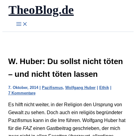
TheoBlog.de
Zum
Inhalt
springen
W. Huber: Du sollst nicht töten
– und nicht töten lassen
7. Oktober, 2014
|
Pazifismus
,
Wolfgang Huber
|
Ethik
|
7 Kommentare
Es hilft nicht weiter, in der Religion den Ursprung von
Gewalt zu sehen. Doch auch ein religiös begründeter
Pazifismus kann in die Irre führen. Wolfgang Huber hat
für die
FAZ
einen Gastbeitrag geschrieben, der mich