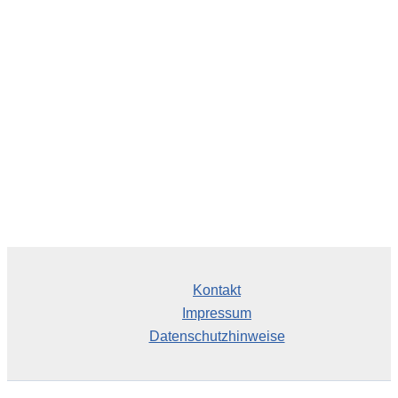
h
i
v
Kontakt
Impressum
Datenschutzhinweise