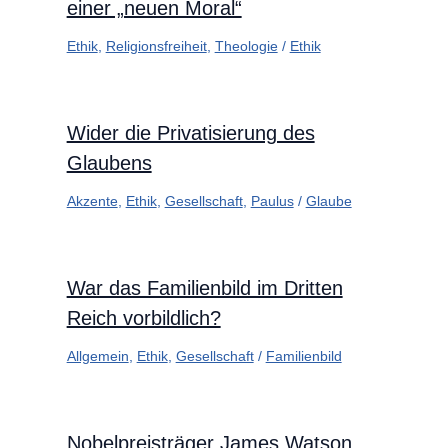
einer „neuen Moral“
Ethik
,
Religionsfreiheit
,
Theologie
/
Ethik
Wider die Privatisierung des
Glaubens
Akzente
,
Ethik
,
Gesellschaft
,
Paulus
/
Glaube
War das Familienbild im Dritten
Reich vorbildlich?
Allgemein
,
Ethik
,
Gesellschaft
/
Familienbild
Nobelpreisträger James Watson