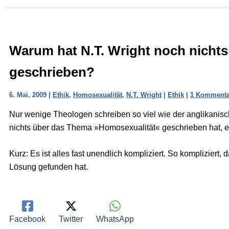
Warum hat N.T. Wright noch nichts
geschrieben?
6. Mai, 2009
|
Ethik
,
Homosexualität
,
N.T. Wright
|
Ethik
|
1 Kommenta
Nur wenige Theologen schreiben so viel wie der anglikanis
nichts über das Thema »Homosexualität« geschrieben hat, erk
Kurz: Es ist alles fast unendlich kompliziert. So kompliziert,
Lösung gefunden hat.
Facebook
Twitter
WhatsApp