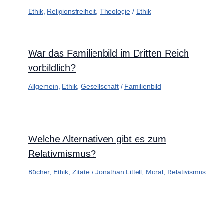
Ethik
,
Religionsfreiheit
,
Theologie
/
Ethik
War das Familienbild im Dritten Reich
vorbildlich?
Allgemein
,
Ethik
,
Gesellschaft
/
Familienbild
Welche Alternativen gibt es zum
Relativmismus?
Bücher
,
Ethik
,
Zitate
/
Jonathan Littell
,
Moral
,
Relativismus