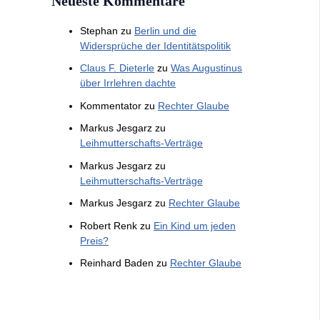
Neueste Kommentare
Stephan
zu
Berlin und die
Widersprüche der Identitätspolitik
Claus F. Dieterle
zu
Was Augustinus
über Irrlehren dachte
Kommentator
zu
Rechter Glaube
Markus Jesgarz
zu
Leihmutterschafts-Verträge
Markus Jesgarz
zu
Leihmutterschafts-Verträge
Markus Jesgarz
zu
Rechter Glaube
Robert Renk
zu
Ein Kind um jeden
Preis?
Reinhard Baden
zu
Rechter Glaube