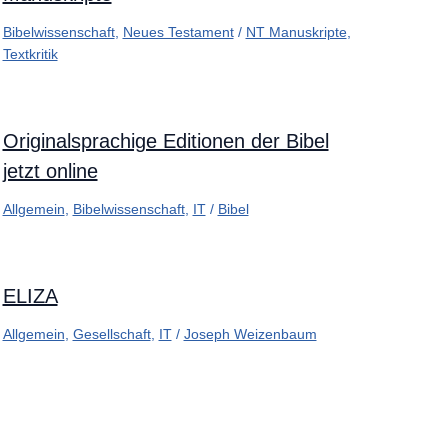
Bibelwissenschaft
,
Neues Testament
/
NT Manuskripte
,
Textkritik
Originalsprachige Editionen der Bibel
jetzt online
Allgemein
,
Bibelwissenschaft
,
IT
/
Bibel
ELIZA
Allgemein
,
Gesellschaft
,
IT
/
Joseph Weizenbaum