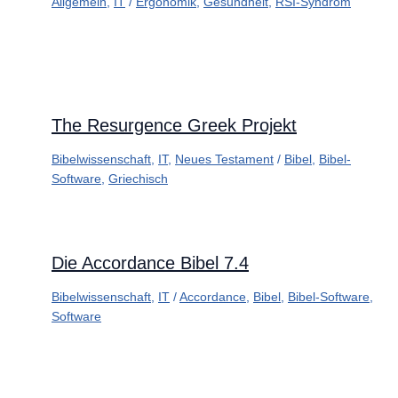
Allgemein
,
IT
/
Ergonomik
,
Gesundheit
,
RSI-Syndrom
The Resurgence Greek Projekt
Bibelwissenschaft
,
IT
,
Neues Testament
/
Bibel
,
Bibel-
Software
,
Griechisch
Die Accordance Bibel 7.4
Bibelwissenschaft
,
IT
/
Accordance
,
Bibel
,
Bibel-Software
,
Software