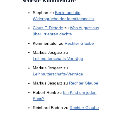
Neueste Kommentare
Stephan
zu
Berlin und die
Widersprüche der Identitätspolitik
Claus F. Dieterle
zu
Was Augustinus
über Irrlehren dachte
Kommentator
zu
Rechter Glaube
Markus Jesgarz
zu
Leihmutterschafts-Verträge
Markus Jesgarz
zu
Leihmutterschafts-Verträge
Markus Jesgarz
zu
Rechter Glaube
Robert Renk
zu
Ein Kind um jeden
Preis?
Reinhard Baden
zu
Rechter Glaube