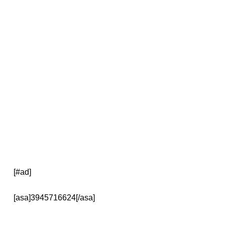
[#ad]
[asa]3945716624[/asa]