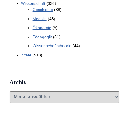
Wissenschaft
(336)
Geschichte
(38)
Medizin
(43)
Ökonomie
(5)
Pädagogik
(51)
Wissenschaftstheorie
(44)
Zitate
(513)
Archiv
A
r
c
h
i
v