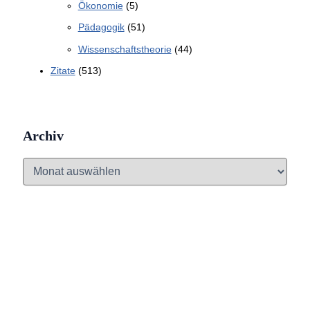
Ökonomie
(5)
Pädagogik
(51)
Wissenschaftstheorie
(44)
Zitate
(513)
Archiv
A
r
c
h
i
v