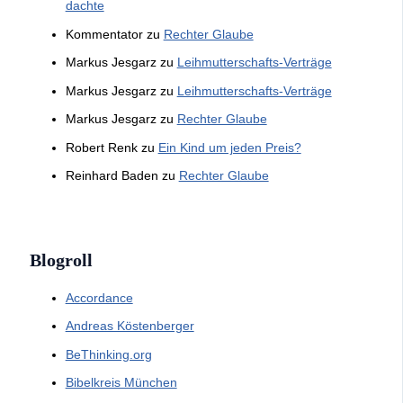
dachte
Kommentator
zu
Rechter Glaube
Markus Jesgarz
zu
Leihmutterschafts-Verträge
Markus Jesgarz
zu
Leihmutterschafts-Verträge
Markus Jesgarz
zu
Rechter Glaube
Robert Renk
zu
Ein Kind um jeden Preis?
Reinhard Baden
zu
Rechter Glaube
Blogroll
Accordance
Andreas Köstenberger
BeThinking.org
Bibelkreis München