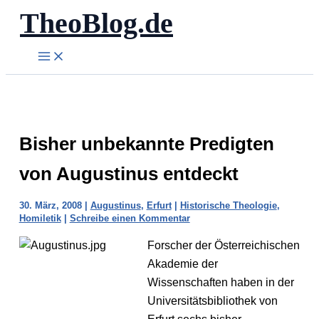
TheoBlog.de
Zum
Inhalt
springen
Bisher unbekannte Predigten
von Augustinus entdeckt
30. März, 2008
|
Augustinus
,
Erfurt
|
Historische Theologie
,
Homiletik
|
Schreibe einen Kommentar
Forscher der Österreichischen
Akademie der
Wissenschaften haben in der
Universitätsbibliothek von