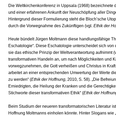
Die Weltkirchenkonferenz in Uppsala (1968) bezeichnete 
und einer erfahrenen Ankunft der Neuschöpfung aller Din
Hintergrund dieser Formulierung steht die Bloch’sche Uto
durch die Vorwegnahme des Zukünftigen (vgl.
Ethik der H
Heute bündelt Jürgen Moltmann diese handlungsfähige Theo
Eschatologie“. Diese Eschatologie unterscheidet sich von d
sie das ethische Prinzip der Weltverantwortung aufnimmt (
transformativen Handeln an, um nach Möglichkeiten und K
vorwegzunehmen, die Gott verheißen und Christus in Kraft 
arbeitet an einer entsprechenden Umwertung der Werte di
zu werden“ (
Ethik der Hoffnung
, 2010, S. 58). „Die Befreiu
Erniedrigten, die Heilung der Kranken und die Gerechtigke
Stichworte dieser transformativen Ethik“ (
Ethik der Hoffnun
Beim Studium der neueren transformatorischen Literatur ist
Hoffnung Moltmanns einholen könnte. Hinter Slogans wie 