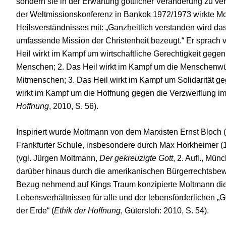
sondern sie in der Erwartung göttlicher Veränderung zu ver
der Weltmissionskonferenz in Bankok 1972/1973 wirkte Mo
Heilsverständnisses mit: „Ganzheitlich verstanden wird da
umfassende Mission der Christenheit bezeugt.“ Er sprach v
Heil wirkt im Kampf um wirtschaftliche Gerechtigkeit geg
Menschen; 2. Das Heil wirkt im Kampf um die Menschenwü
Mitmenschen; 3. Das Heil wirkt im Kampf um Solidarität g
wirkt im Kampf um die Hoffnung gegen die Verzweiflung im
Hoffnung
, 2010, S. 56).
Inspiriert wurde Moltmann von dem Marxisten Ernst Bloch 
Frankfurter Schule, insbesondere durch Max Horkheimer
(vgl. Jürgen Moltmann,
Der gekreuzigte Gott
, 2. Aufl., Mü
darüber hinaus durch die amerikanischen Bürgerrechtsbe
Bezug nehmend auf Kings Traum konzipierte Moltmann die 
Lebensverhältnissen für alle und der lebensförderlichen 
der Erde“ (
Ethik der Hoffnung
, Gütersloh: 2010, S. 54).