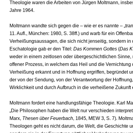
Theologie waren die Arbeiten von Jürgen Moltmann, insb
Jahre 1964.
Moltmann wandte sich gegen die – wie er es nannte – „tra
11. Aufl., München: 1980, S. 38ff.) und warb für ein Offenba
Verheißungsaussagen, die sich nicht jenseitig, sondern in
Eschatologie gab er den Titel:
Das Kommen Gottes
(
Das K
weder in einem zeitlosen oder übergeschichtlichen Sinne, 
offener Prozess, in welchem das Heil und die Vernichtung 
Verheißung erkannt und in Hoffnung ergriffen, begründet u
der von der Sendung, von der Verantwortung der Hoffnun
Wirklichkeit und durch Aufbruch in die verheißene Zukunft erf
Moltmann fordert eine handlungsfähige Theologie. Karl M
„Die Philosophen haben die Welt nur verschieden interpreti
Marx,
Thesen über Feuerbach
, 1845, MEW 3, S. 7). Moltma
Theologen geht es nicht darum, die Welt, die Geschichte u