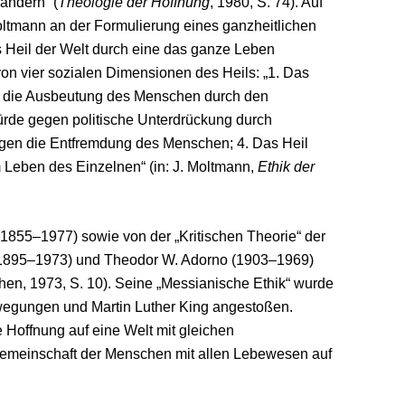
ändern“ (
Theologie der Hoffnung
, 1980, S. 74). Auf
ltmann an der Formulierung eines ganzheitlichen
s Heil der Welt durch eine das ganze Leben
on vier sozialen Dimensionen des Heils: „1. Das
en die Ausbeutung des Menschen durch den
rde gegen politische Unterdrückung durch
egen die Entfremdung des Menschen; 4. Das Heil
 Leben des Einzelnen“ (in: J. Moltmann,
Ethik der
(1855–1977) sowie von der „Kritischen Theorie“ der
 (1895–1973) und Theodor W. Adorno (1903–1969)
nchen, 1973, S. 10). Seine „Messianische Ethik“ wurde
wegungen und Martin Luther King angestoßen.
Hoffnung auf eine Welt mit gleichen
„Gemeinschaft der Menschen mit allen Lebewesen auf