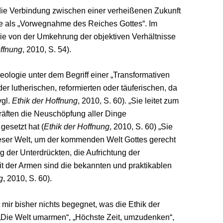
die Verbindung zwischen einer verheißenen Zukunft
ge als „Vorwegnahme des Reiches Gottes“. Im
pie von der Umkehrung der objektiven Verhältnisse
offnung
, 2010, S. 54).
logie unter dem Begriff einer „Transformativen
er lutherischen, reformierten oder täuferischen, da
vgl.
Ethik der Hoffnung
, 2010, S. 60). „Sie leitet zum
räften die Neuschöpfung aller Dinge
gesetzt hat (
Ethik der Hoffnung
, 2010, S. 60) „Sie
eser Welt, um der kommenden Welt Gottes gerecht
ng der Unterdrückten, die Aufrichtung der
it der Armen sind die bekannten und praktikablen
g
, 2010, S. 60).
 mir bisher nichts begegnet, was die Ethik der
„Die Welt umarmen“, „Höchste Zeit, umzudenken“,