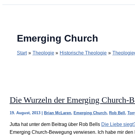
Emerging Church
Start
Theologie
Historische Theologie
Theologie
Die Wurzeln der Emerging Church-
19. August, 2013
|
Brian McLaren
,
Emerging Church
,
Rob Bell
,
Ton
Jutta hat unter dem Beitrag über Rob Bells
Die Liebe siegt
Emerging Church-Bewegung verwiesen. Ich habe mir den F