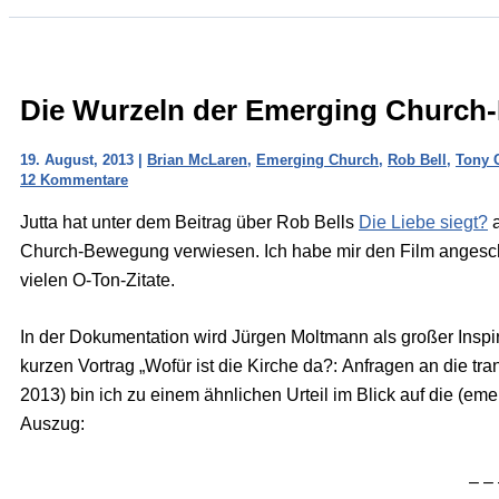
Die Wurzeln der Emerging Churc
19. August, 2013
|
Brian McLaren
,
Emerging Church
,
Rob Bell
,
Tony 
12 Kommentare
Jutta hat unter dem Beitrag über Rob Bells
Die Liebe siegt?
a
Church-Bewegung verwiesen. Ich habe mir den Film angesch
vielen O-Ton-Zitate.
In der Dokumentation wird Jürgen Moltmann als großer Inspir
kurzen Vortrag „Wofür ist die Kirche da?: Anfragen an die t
2013) bin ich zu einem ähnlichen Urteil im Blick auf die (e
Auszug:
– –