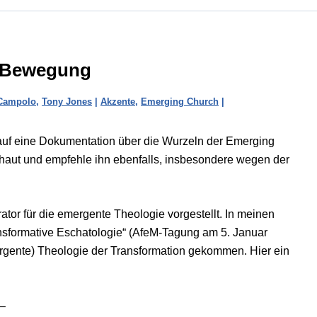
h-Bewegung
Campolo
,
Tony Jones
|
Akzente
,
Emerging Church
|
uf eine Dokumentation über die Wurzeln der Emerging
aut und empfehle ihn ebenfalls, insbesondere wegen der
ator für die emergente Theologie vorgestellt. In meinen
ransformative Eschatologie“ (AfeM-Tagung am 5. Januar
mergente) Theologie der Transformation gekommen. Hier ein
 –