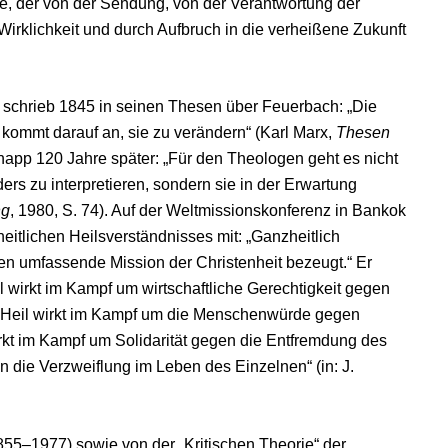
e, der von der Sendung, von der Verantwortung der
rklichkeit und durch Aufbruch in die verheißene Zukunft
 schrieb 1845 in seinen Thesen über Feuerbach: „Die
 kommt darauf an, sie zu verändern“ (Karl Marx,
Thesen
knapp 120 Jahre später: „Für den Theologen geht es nicht
rs zu interpretieren, sondern sie in der Erwartung
ng
, 1980, S. 74). Auf der Weltmissionskonferenz in Bankok
itlichen Heilsverständnisses mit: „Ganzheitlich
en umfassende Mission der Christenheit bezeugt.“ Er
l wirkt im Kampf um wirtschaftliche Gerechtigkeit gegen
 Heil wirkt im Kampf um die Menschenwürde gegen
rkt im Kampf um Solidarität gegen die Entfremdung des
 die Verzweiflung im Leben des Einzelnen“ (in: J.
855–1977) sowie von der „Kritischen Theorie“ der