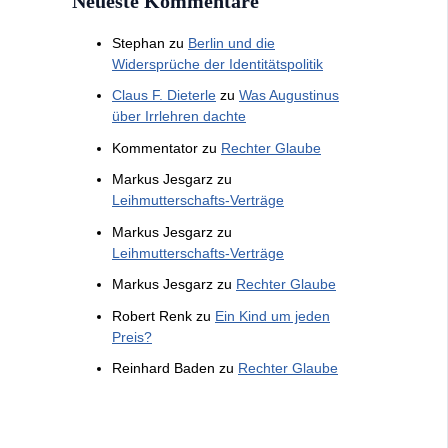
Neueste Kommentare
Stephan
zu
Berlin und die
Widersprüche der Identitätspolitik
Claus F. Dieterle
zu
Was Augustinus
über Irrlehren dachte
Kommentator
zu
Rechter Glaube
Markus Jesgarz
zu
Leihmutterschafts-Verträge
Markus Jesgarz
zu
Leihmutterschafts-Verträge
Markus Jesgarz
zu
Rechter Glaube
Robert Renk
zu
Ein Kind um jeden
Preis?
Reinhard Baden
zu
Rechter Glaube