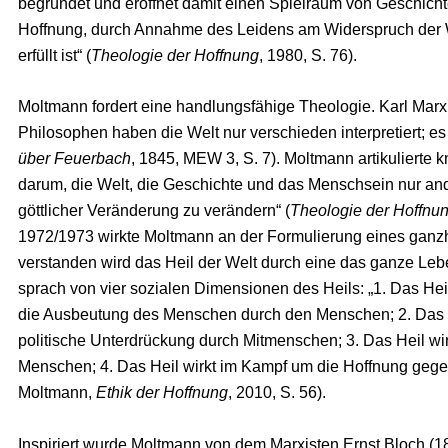
begründet und eröffnet damit einen Spielraum von Geschicht
Hoffnung, durch Annahme des Leidens am Widerspruch der Wi
erfüllt ist“ (
Theologie der Hoffnung
, 1980, S. 76).
Moltmann fordert eine handlungsfähige Theologie. Karl Marx
Philosophen haben die Welt nur verschieden interpretiert; es
über Feuerbach
, 1845, MEW 3, S. 7). Moltmann artikulierte 
darum, die Welt, die Geschichte und das Menschsein nur ande
göttlicher Veränderung zu verändern“ (
Theologie der Hoffnu
1972/1973 wirkte Moltmann an der Formulierung eines ganzhe
verstanden wird das Heil der Welt durch eine das ganze Leb
sprach von vier sozialen Dimensionen des Heils: „1. Das Hei
die Ausbeutung des Menschen durch den Menschen; 2. Das
politische Unterdrückung durch Mitmenschen; 3. Das Heil wi
Menschen; 4. Das Heil wirkt im Kampf um die Hoffnung gegen
Moltmann,
Ethik der Hoffnung
, 2010, S. 56).
Inspiriert wurde Moltmann von dem Marxisten Ernst Bloch (1