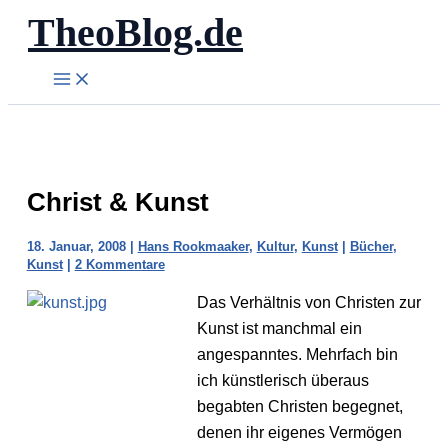
TheoBlog.de
Zum
Inhalt
springen
Christ & Kunst
18. Januar, 2008
|
Hans Rookmaaker
,
Kultur
,
Kunst
|
Bücher
,
Kunst
|
2 Kommentare
Das Verhältnis von Christen zur
Kunst ist manchmal ein
angespanntes. Mehrfach bin
ich künstlerisch überaus
begabten Christen begegnet,
denen ihr eigenes Vermögen