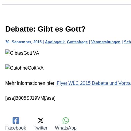
Debatte: Gibt es Gott?
30. September, 2015
|
Apologetik
,
Gottesfrage
|
Veranstaltungen
|
Sch
Mehr Informationen hier:
Flyer WLC 2015 Debatte und Vortra
[asa]B005SJ19VM[/asa]
Facebook
Twitter
WhatsApp