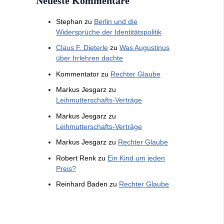
Neueste Kommentare
Stephan
zu
Berlin und die
Widersprüche der Identitätspolitik
Claus F. Dieterle
zu
Was Augustinus
über Irrlehren dachte
Kommentator
zu
Rechter Glaube
Markus Jesgarz
zu
Leihmutterschafts-Verträge
Markus Jesgarz
zu
Leihmutterschafts-Verträge
Markus Jesgarz
zu
Rechter Glaube
Robert Renk
zu
Ein Kind um jeden
Preis?
Reinhard Baden
zu
Rechter Glaube