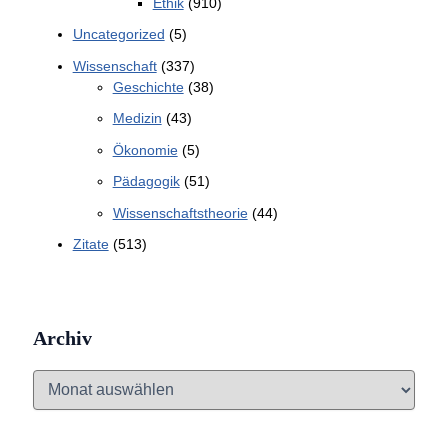
Ethik
(910)
Uncategorized
(5)
Wissenschaft
(337)
Geschichte
(38)
Medizin
(43)
Ökonomie
(5)
Pädagogik
(51)
Wissenschaftstheorie
(44)
Zitate
(513)
Archiv
A
r
c
h