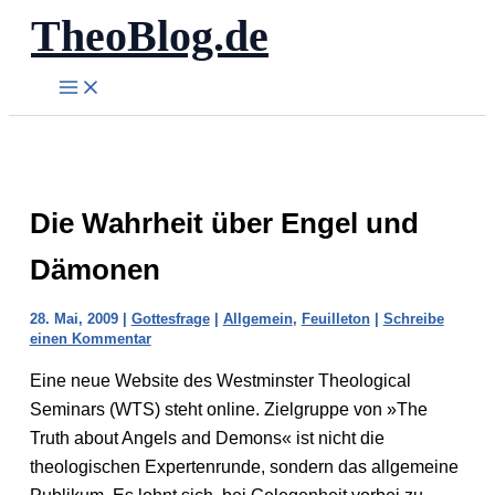
TheoBlog.de
Zum
Inhalt
springen
Die Wahrheit über Engel und
Dämonen
28. Mai, 2009
|
Gottesfrage
|
Allgemein
,
Feuilleton
|
Schreibe
einen Kommentar
Eine neue Website des Westminster Theological
Seminars (WTS) steht online. Zielgruppe von »The
Truth about Angels and Demons« ist nicht die
theologischen Expertenrunde, sondern das allgemeine