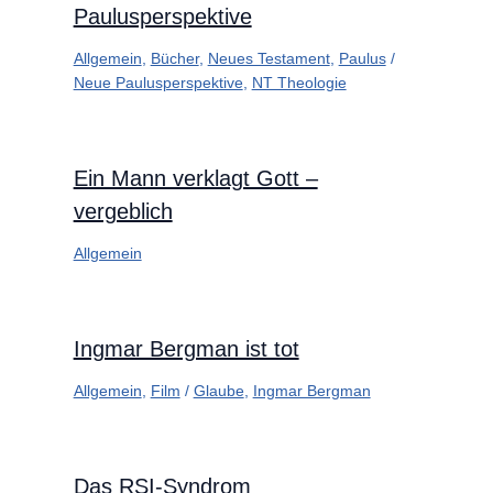
Paulusperspektive
Allgemein
,
Bücher
,
Neues Testament
,
Paulus
/
Neue Paulusperspektive
,
NT Theologie
Ein Mann verklagt Gott –
vergeblich
Allgemein
Ingmar Bergman ist tot
Allgemein
,
Film
/
Glaube
,
Ingmar Bergman
Das RSI-Syndrom