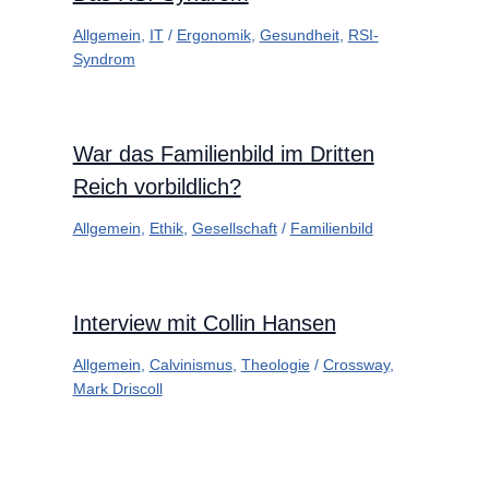
Allgemein
,
IT
/
Ergonomik
,
Gesundheit
,
RSI-
Syndrom
War das Familienbild im Dritten
Reich vorbildlich?
Allgemein
,
Ethik
,
Gesellschaft
/
Familienbild
Interview mit Collin Hansen
Allgemein
,
Calvinismus
,
Theologie
/
Crossway
,
Mark Driscoll