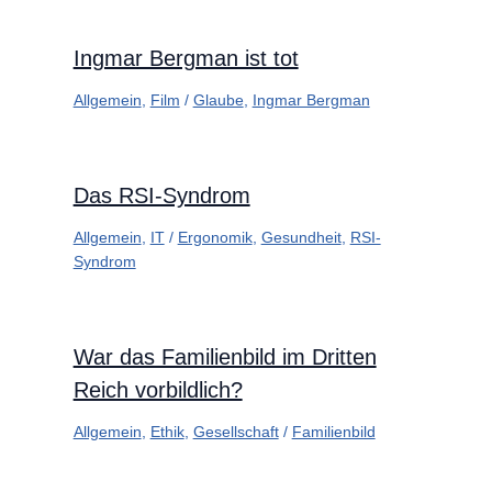
Ingmar Bergman ist tot
Allgemein
,
Film
/
Glaube
,
Ingmar Bergman
Das RSI-Syndrom
Allgemein
,
IT
/
Ergonomik
,
Gesundheit
,
RSI-
Syndrom
War das Familienbild im Dritten
Reich vorbildlich?
Allgemein
,
Ethik
,
Gesellschaft
/
Familienbild