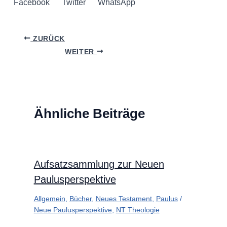
Facebook
Twitter
WhatsApp
ZURÜCK
WEITER
Ähnliche Beiträge
Aufsatzsammlung zur Neuen
Paulusperspektive
Allgemein
,
Bücher
,
Neues Testament
,
Paulus
/
Neue Paulusperspektive
,
NT Theologie