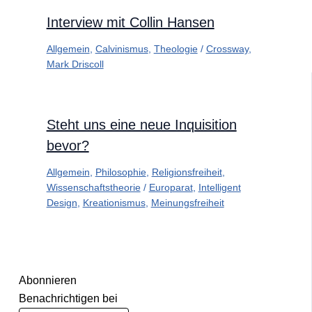
Interview mit Collin Hansen
Allgemein
,
Calvinismus
,
Theologie
/
Crossway
,
Mark Driscoll
Steht uns eine neue Inquisition
bevor?
Allgemein
,
Philosophie
,
Religionsfreiheit
,
Wissenschaftstheorie
/
Europarat
,
Intelligent
Design
,
Kreationismus
,
Meinungsfreiheit
Abonnieren
Benachrichtigen bei