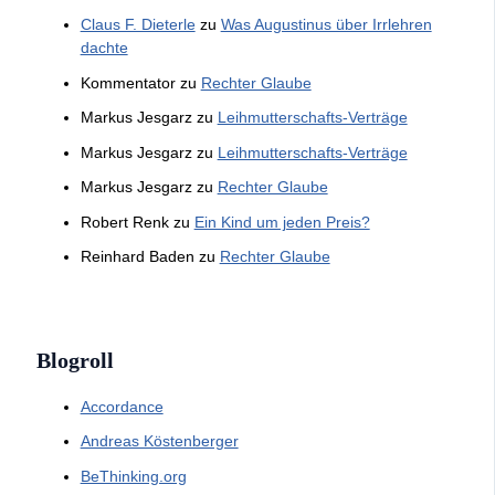
Claus F. Dieterle
zu
Was Augustinus über Irrlehren
dachte
Kommentator
zu
Rechter Glaube
Markus Jesgarz
zu
Leihmutterschafts-Verträge
Markus Jesgarz
zu
Leihmutterschafts-Verträge
Markus Jesgarz
zu
Rechter Glaube
Robert Renk
zu
Ein Kind um jeden Preis?
Reinhard Baden
zu
Rechter Glaube
Blogroll
Accordance
Andreas Köstenberger
BeThinking.org