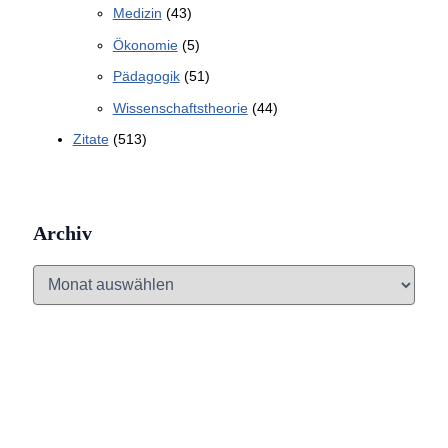
Medizin
(43)
Ökonomie
(5)
Pädagogik
(51)
Wissenschaftstheorie
(44)
Zitate
(513)
Archiv
A
r
c
h
i
v