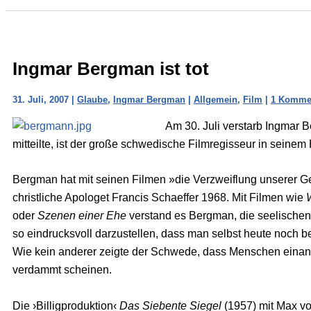
Ingmar Bergman ist tot
31. Juli, 2007
|
Glaube
,
Ingmar Bergman
|
Allgemein
,
Film
|
1 Komme
Am 30. Juli verstarb Ingmar 
mitteilte, ist der große schwedische Filmregisseur in seinem
Bergman hat mit seinen Filmen »die Verzweiflung unserer Gen
christliche Apologet Francis Schaeffer 1968. Mit Filmen wie
oder
Szenen einer Ehe
verstand es Bergman, die seelische
so eindrucksvoll darzustellen, dass man selbst heute noc
Wie kein anderer zeigte der Schwede, dass Menschen einand
verdammt scheinen.
Die ›Billigproduktion‹
Das Siebente Siegel
(1957) mit Max von