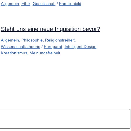
Allgemein
,
Ethik
,
Gesellschaft
/
Familienbild
Steht uns eine neue Inquisition bevor?
Allgemein
,
Philosophie
,
Religionsfreiheit
,
Wissenschaftstheorie
/
Europarat
,
Intelligent Design
,
Kreationismus
,
Meinungsfreiheit