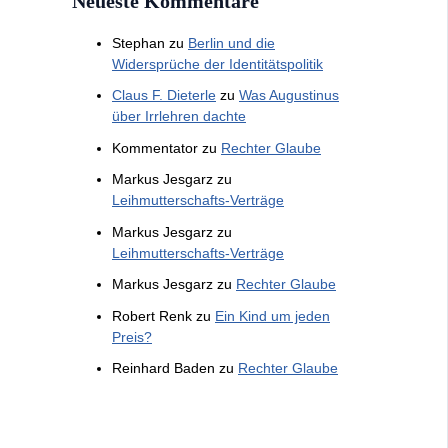
Neueste Kommentare
Stephan
zu
Berlin und die
Widersprüche der Identitätspolitik
Claus F. Dieterle
zu
Was Augustinus
über Irrlehren dachte
Kommentator
zu
Rechter Glaube
Markus Jesgarz
zu
Leihmutterschafts-Verträge
Markus Jesgarz
zu
Leihmutterschafts-Verträge
Markus Jesgarz
zu
Rechter Glaube
Robert Renk
zu
Ein Kind um jeden
Preis?
Reinhard Baden
zu
Rechter Glaube