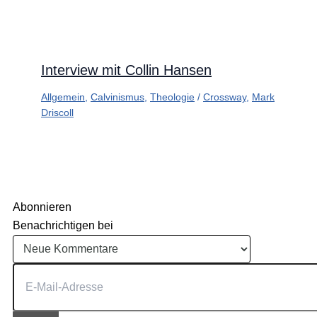
Interview mit Collin Hansen
Allgemein
,
Calvinismus
,
Theologie
/
Crossway
,
Mark
Driscoll
Abonnieren
Benachrichtigen bei