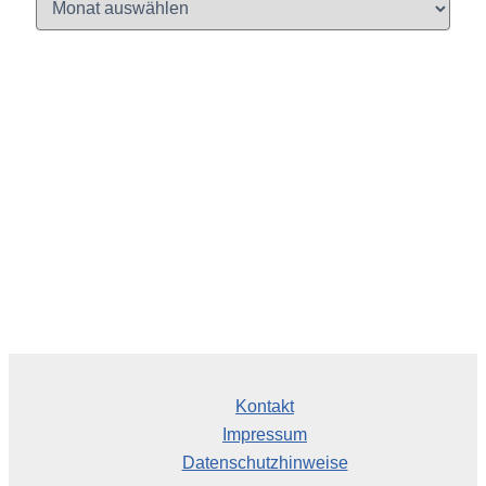
r
c
h
i
v
Kontakt
Impressum
Datenschutzhinweise