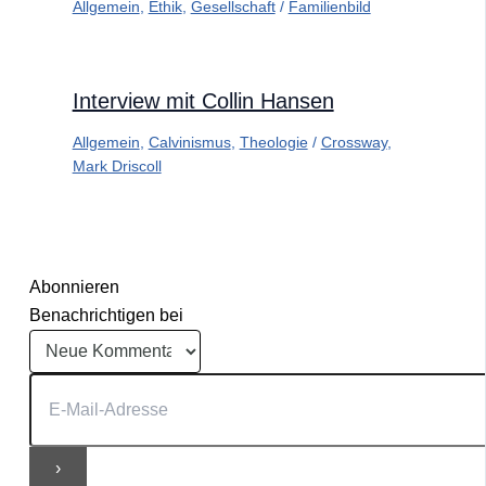
Allgemein
,
Ethik
,
Gesellschaft
/
Familienbild
Interview mit Collin Hansen
Allgemein
,
Calvinismus
,
Theologie
/
Crossway
,
Mark Driscoll
Abonnieren
Benachrichtigen bei