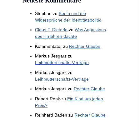
Neueste Kommentare
Stephan
zu
Berlin und die
Widersprüche der Identitätspolitik
Claus F. Dieterle
zu
Was Augustinus
über Irrlehren dachte
Kommentator
zu
Rechter Glaube
Markus Jesgarz
zu
Leihmutterschafts-Verträge
Markus Jesgarz
zu
Leihmutterschafts-Verträge
Markus Jesgarz
zu
Rechter Glaube
Robert Renk
zu
Ein Kind um jeden
Preis?
Reinhard Baden
zu
Rechter Glaube