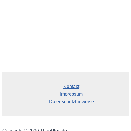
v
Kontakt
Impressum
Datenschutzhinweise
Copyright © 2026 TheoBlog.de