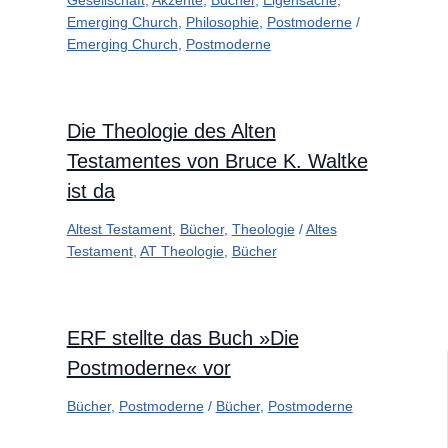
Gesellschaft
,
Akzente
,
Bücher
,
Eigensache
,
Emerging Church
,
Philosophie
,
Postmoderne
/
Emerging Church
,
Postmoderne
Die Theologie des Alten
Testamentes von Bruce K. Waltke
ist da
Altest Testament
,
Bücher
,
Theologie
/
Altes
Testament
,
AT Theologie
,
Bücher
ERF stellte das Buch »Die
Postmoderne« vor
Bücher
,
Postmoderne
/
Bücher
,
Postmoderne