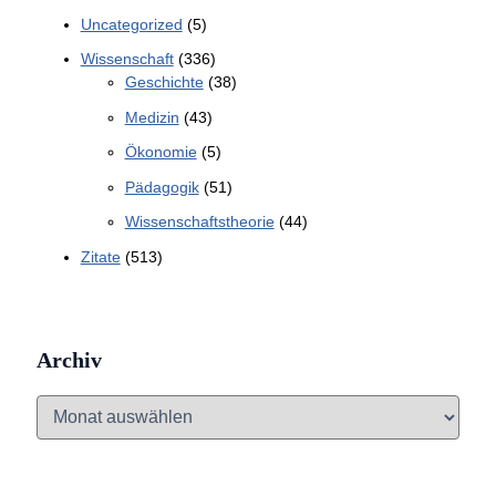
Uncategorized
(5)
Wissenschaft
(336)
Geschichte
(38)
Medizin
(43)
Ökonomie
(5)
Pädagogik
(51)
Wissenschaftstheorie
(44)
Zitate
(513)
Archiv
A
r
c
h
i