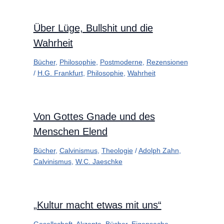
Über Lüge, Bullshit und die
Wahrheit
Bücher
,
Philosophie
,
Postmoderne
,
Rezensionen
/
H.G. Frankfurt
,
Philosophie
,
Wahrheit
Von Gottes Gnade und des
Menschen Elend
Bücher
,
Calvinismus
,
Theologie
/
Adolph Zahn
,
Calvinismus
,
W.C. Jaeschke
„Kultur macht etwas mit uns“