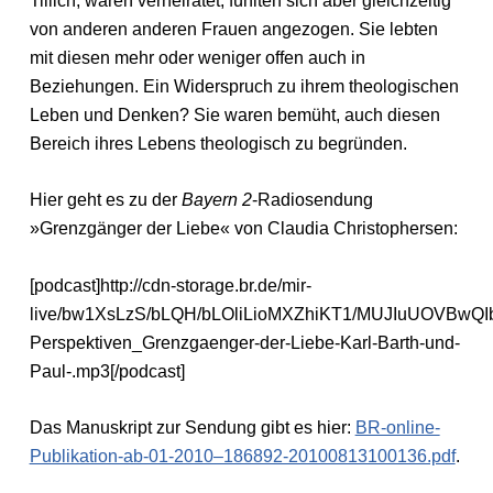
Tillich, waren verheiratet, fühlten sich aber gleichzeitig
von anderen anderen Frauen angezogen. Sie lebten
mit diesen mehr oder weniger offen auch in
Beziehungen. Ein Widerspruch zu ihrem theologischen
Leben und Denken? Sie waren bemüht, auch diesen
Bereich ihres Lebens theologisch zu begründen.
Hier geht es zu der
Bayern 2
-Radiosendung
»Grenzgänger der Liebe« von Claudia Christophersen:
[podcast]http://cdn-storage.br.de/mir-
live/bw1XsLzS/bLQH/bLOliLioMXZhiKT1/MUJIuUOVBwQIb
Perspektiven_Grenzgaenger-der-Liebe-Karl-Barth-und-
Paul-.mp3[/podcast]
Das Manuskript zur Sendung gibt es hier:
BR-online-
Publikation-ab-01-2010–186892-20100813100136.pdf
.