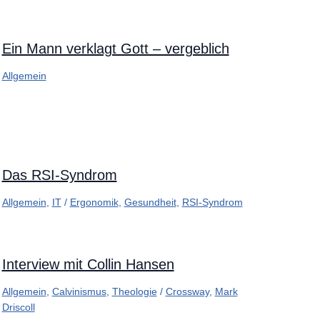
Ein Mann verklagt Gott – vergeblich
Allgemein
Das RSI-Syndrom
Allgemein
,
IT
/
Ergonomik
,
Gesundheit
,
RSI-Syndrom
Interview mit Collin Hansen
Allgemein
,
Calvinismus
,
Theologie
/
Crossway
,
Mark
Driscoll