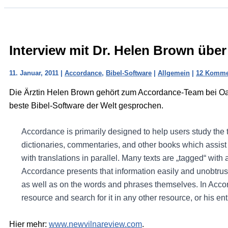
Interview mit Dr. Helen Brown übe
11. Januar, 2011
|
Accordance
,
Bibel-Software
|
Allgemein
|
12 Komme
Die Ärztin Helen Brown gehört zum Accordance-Team bei O
beste Bibel-Software der Welt gesprochen.
Accordance is primarily designed to help users study the t
dictionaries, commentaries, and other books which assist in
with translations in parallel. Many texts are „tagged“ with
Accordance presents that information easily and unobtrus
as well as on the words and phrases themselves. In Accor
resource and search for it in any other resource, or his enti
Hier mehr:
www.newvilnareview.com
.