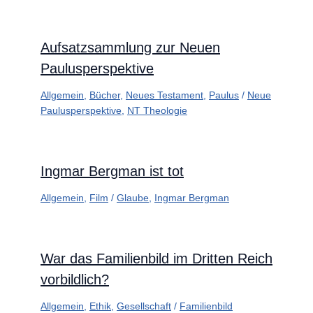
Aufsatzsammlung zur Neuen
Paulusperspektive
Allgemein
,
Bücher
,
Neues Testament
,
Paulus
/
Neue
Paulusperspektive
,
NT Theologie
Ingmar Bergman ist tot
Allgemein
,
Film
/
Glaube
,
Ingmar Bergman
War das Familienbild im Dritten Reich
vorbildlich?
Allgemein
,
Ethik
,
Gesellschaft
/
Familienbild