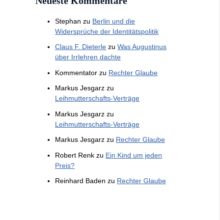
Neueste Kommentare
Stephan
zu
Berlin und die
Widersprüche der Identitätspolitik
Claus F. Dieterle
zu
Was Augustinus
über Irrlehren dachte
Kommentator
zu
Rechter Glaube
Markus Jesgarz
zu
Leihmutterschafts-Verträge
Markus Jesgarz
zu
Leihmutterschafts-Verträge
Markus Jesgarz
zu
Rechter Glaube
Robert Renk
zu
Ein Kind um jeden
Preis?
Reinhard Baden
zu
Rechter Glaube